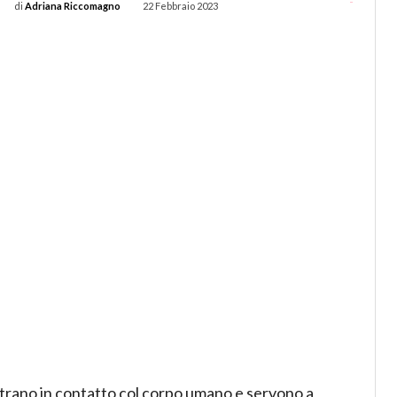
-
di
Adriana Riccomagno
22 Febbraio 2023
trano in contatto col corpo umano e servono a