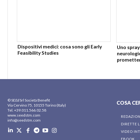
Dispositivi medici: cosa sono gli Early
Uno spray 
Feasibility Studies
neurologi
promette
© SE
Ed
Srl Società Benefit
COSA CE
Via Cervino 75, 10155 Torino (Italy)
Tel. +39.011.566.02.58
www.seedstm.com
REDAZIO
info@seedstm.com
DIRETTE L
VIDEO IN
EBOOK