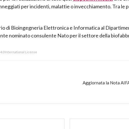
anneggiati per incidenti, malattie o invecchiamento. Tra le pr
rio di Bioingegneria Elettronica e Informatica al Dipartime
ente nominato consulente Nato per il settore della biofabb
.0 International License
Aggiornata la Nota AIFA