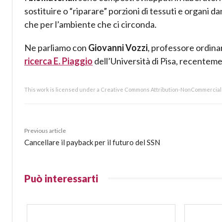
sostituire o “riparare” porzioni di tessuti e organi d
che per l’ambiente che ci circonda.
Ne parliamo con
Giovanni Vozzi
, professore ordina
ricerca E. Piaggio
dell’Università di Pisa, recentem
This work is licensed under a Creative Commons Attribution-NonCommercial 4
Previous article
Cancellare il payback per il futuro del SSN
Può interessarti