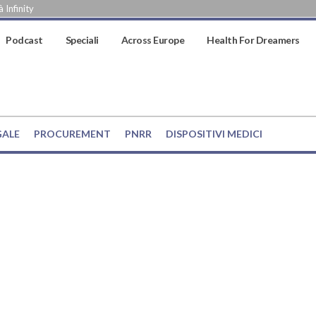
 Infinity
Podcast
Speciali
Across Europe
Health For Dreamers
GALE
PROCUREMENT
PNRR
DISPOSITIVI MEDICI