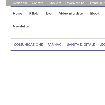
Redazione
Contatti
Pubblicità
Lavora con noi
TrendSanità
Home
Pillole
Live
Video Interviste
Ebook
Newsletter
COMUNICAZIONE
FARMACI
SANITÀ DIGITALE
LE