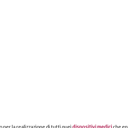
 per la realizzazione di tutti quei
dispositivi medici
che en