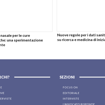
Nuove regole per i dati sani
nasale per le cure
su ricerca e medicina di inizi
che: una sperimentazione
nte
RCHI?
SEZIONI
NE
FOCUS ON
IVE
EDITORIALE
TERVISTE
INTERVISTE
L’AVVOCATO RISPONDE