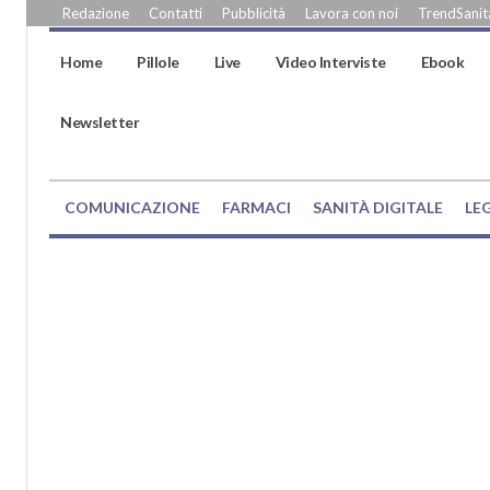
Redazione
Contatti
Pubblicità
Lavora con noi
TrendSanità
Home
Pillole
Live
Video Interviste
Ebook
Newsletter
COMUNICAZIONE
FARMACI
SANITÀ DIGITALE
LE