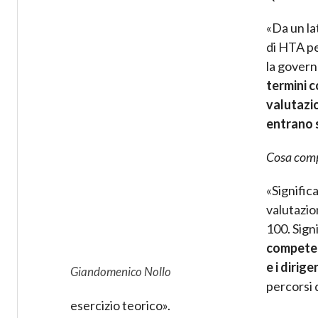
«Da un la
di HTA per
la governa
termini c
valutazi
entrano 
Cosa comp
«Signific
valutazio
100. Sign
competenz
e i dirige
Giandomenico Nollo
percorsi 
esercizio teorico».