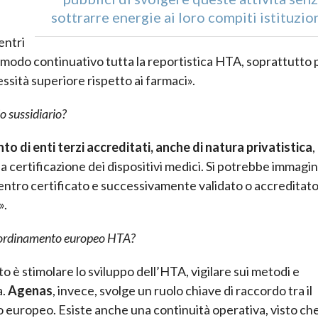
sottrarre energie ai loro compiti istituzio
entri
modo continuativo tutta la reportistica HTA, soprattutto p
ssità superiore rispetto ai farmaci».
 sussidiario?
o di enti terzi accreditati, anche di natura privatistica
,
la certificazione dei dispositivi medici. Si potrebbe immagi
ntro certificato e successivamente validato o accreditato
».
 coordinamento europeo HTA?
to è stimolare lo sviluppo dell’HTA, vigilare sui metodi e
a.
Agenas
, invece, svolge un ruolo chiave di raccordo tra il
uropeo. Esiste anche una continuità operativa, visto che 