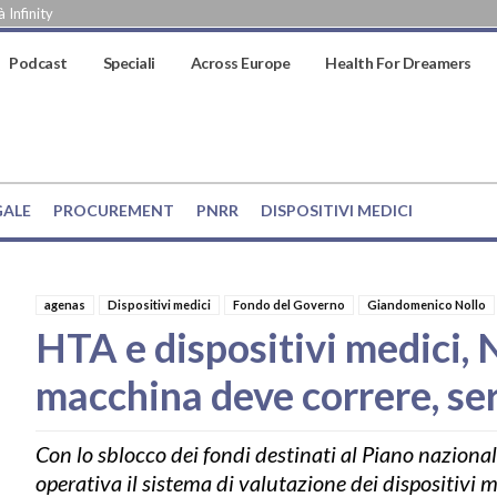
 Infinity
Podcast
Speciali
Across Europe
Health For Dreamers
GALE
PROCUREMENT
PNRR
DISPOSITIVI MEDICI
agenas
Dispositivi medici
Fondo del Governo
Giandomenico Nollo
HTA e dispositivi medici, 
macchina deve correre, se
Con lo sblocco dei fondi destinati al Piano nazio
operativa il sistema di valutazione dei dispositivi 