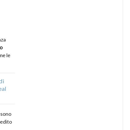
nza
no
me le
di
eal
n sono
pedito