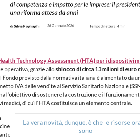
di competenza e impatto per le imprese: il president
una riforma attesa da anni
26 Gennaio 2026
di
Silvia Pogliaghi
Tempo di lettura:
4
min
ealth Technology Assessment (HTA) per i dispositivi m
e operativa, grazie allo
sblocco di circa 13 milioni di euro 
 Il Fondo previsto dalla normativa italiana è alimentato da u
netto IVA delle vendite al Servizio Sanitario Nazionale (SSN
ha l’obiettivo di sostenere la costruzione e il funzionament
i medici, di cui l’HTA costituisce un elemento centrale.
a
La vera novità, dunque, è che le risorse ora
ecine
sono
vante