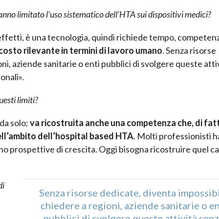
hanno limitato l’uso sistematico dell’HTA sui dispositivi medici?
li effetti, è una tecnologia, quindi richiede tempo, competen
costo rilevante in termini di lavoro umano
. Senza risorse
i, aziende sanitarie o enti pubblici di svolgere queste atti
onali».
esti limiti?
da solo;
va ricostruita anche una competenza che, di fatt
ell’ambito dell’hospital based HTA
. Molti professionisti 
 prospettive di crescita. Oggi bisogna ricostruire quel ca
di
Senza risorse dedicate, diventa impossib
chiedere a regioni, aziende sanitarie o en
pubblici di svolgere queste attività sen