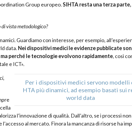
Coordination Group europeo.
SIHTA resta una terza parte,
 di vista metodologico?
dinamici. Guardiamo con interesse, per esempio, all’esperie
ld data.
Nei dispositivi medici le evidenze pubblicate so
e, ma perché le tecnologie evolvono rapidamente
, così co
tale e ICT».
ci,
Per i dispositivi medici servono modelli 
HTA più dinamici, ad esempio basati sui r
world data
mpre
icella
alorizza l’innovazione di qualità. Dall’altro, se i processi no
tare l’accesso al mercato. Finora la mancanza di risorse ha im