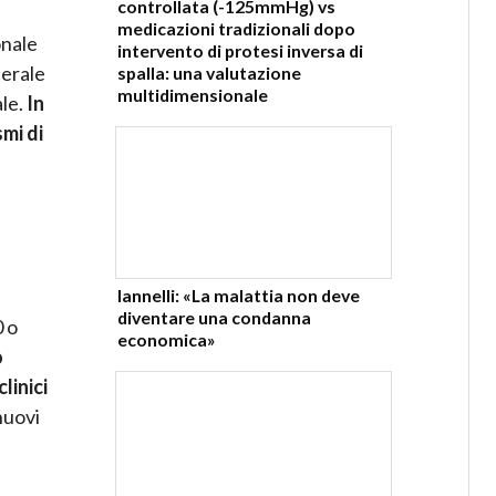
controllata (-125mmHg) vs
medicazioni tradizionali dopo
onale
intervento di protesi inversa di
nerale
spalla: una valutazione
multidimensionale
ale.
In
smi di
o
Iannelli: «La malattia non deve
diventare una condanna
0 o
economica»
o
linici
nuovi