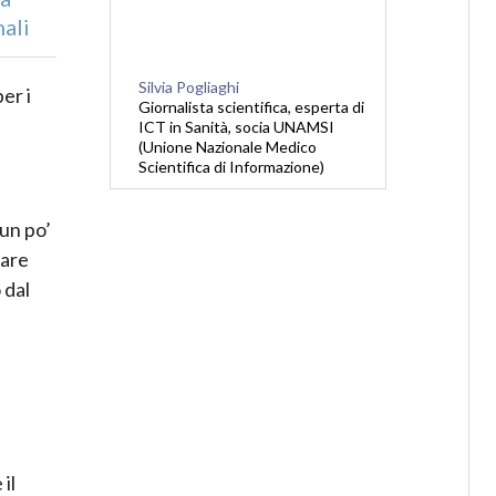
nali
Silvia Pogliaghi
er i
Giornalista scientifica, esperta di
ICT in Sanità, socia UNAMSI
(Unione Nazionale Medico
Scientifica di Informazione)
 un po’
nare
 dal
il