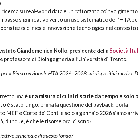
a
i ricerca su real-world data e un rafforzato coinvolgimento
n passo significativo verso un uso sistematico dell’HTA pe
propriatezza clinica e innovazione tecnologica nel contesto 
vistato
Giandomenico Nollo
, presidente della
Società Ita
e professore di Bioingegneria all’Università di Trento.
se per il Piano nazionale HTA 2026–2028 sui dispositivi medici. D
 stretto, ma
è una misura di cui si discute da tempo e solo 
orso è stato lungo: prima la questione del payback, poi la
lto MEF e Corte dei Conti e solo a gennaio 2026 siamo arriv
tà, dunque, è che le risorse ora, ci sono».
biettivo principale di questo fondo?