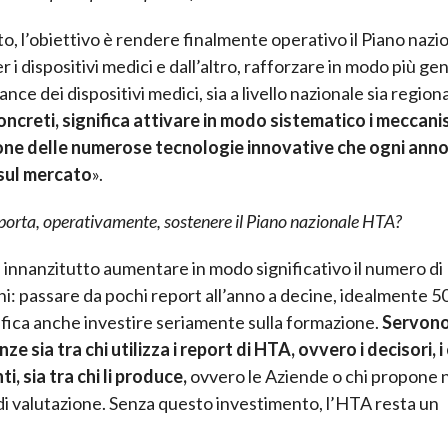
to, l’obiettivo è rendere finalmente operativo il Piano nazi
 i dispositivi medici e dall’altro, rafforzare in modo più ge
nce dei dispositivi medici, sia a livello nazionale sia region
oncreti, significa attivare in modo sistematico i meccani
one delle numerose tecnologie innovative che ogni ann
sul mercato
».
orta, operativamente, sostenere il Piano nazionale HTA?
a innanzitutto aumentare in modo significativo il numero di
ni: passare da pochi report all’anno a decine, idealmente 5
ifica anche investire seriamente sulla formazione.
Servon
e sia tra chi utilizza i report di HTA, ovvero i decisori, i c
nti, sia tra chi li produce,
ovvero le Aziende o chi propone 
di valutazione. Senza questo investimento, l’HTA resta un