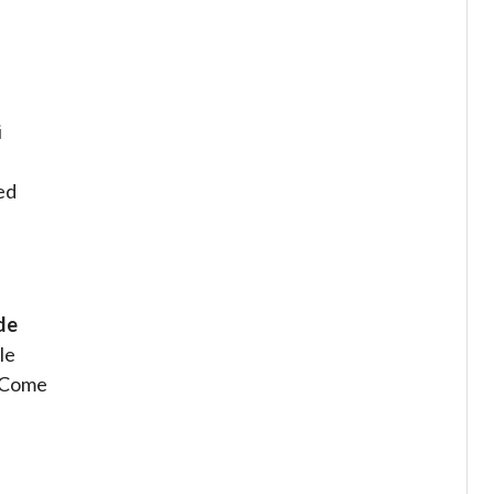
i
i
ed
de
le
. Come