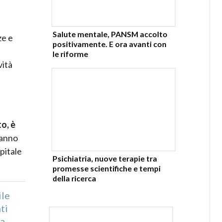
Salute mentale, PANSM accolto
ze e
positivamente. E ora avanti con
le riforme
vità
o, è
hanno
pitale
Psichiatria, nuove terapie tra
promesse scientifiche e tempi
della ricerca
ile
ti
za