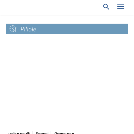
Pillole
codice appalti
Farmaci
Governance