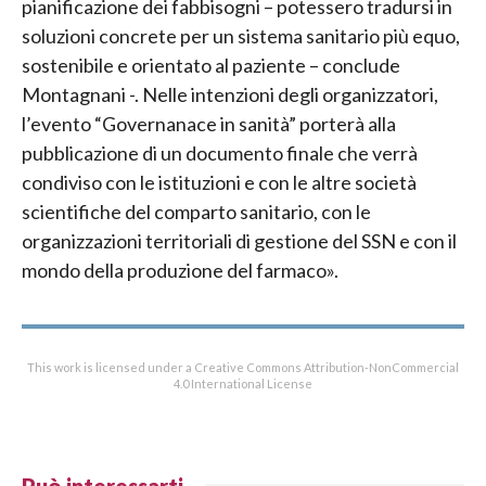
pianificazione dei fabbisogni – potessero tradursi in
soluzioni concrete per un sistema sanitario più equo,
sostenibile e orientato al paziente – conclude
Montagnani -. Nelle intenzioni degli organizzatori,
l’evento “Governanace in sanità” porterà alla
pubblicazione di un documento finale che verrà
condiviso con le istituzioni e con le altre società
scientifiche del comparto sanitario, con le
organizzazioni territoriali di gestione del SSN e con il
mondo della produzione del farmaco».
This work is licensed under a Creative Commons Attribution-NonCommercial
4.0 International License
Può interessarti