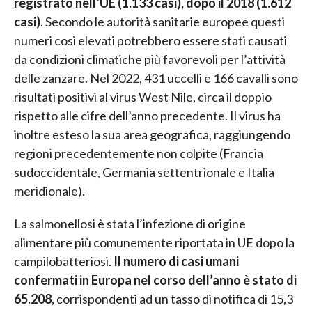
registrato nell’UE (1.133 casi), dopo il 2018 (1.612
casi)
. Secondo le autorità sanitarie europee questi
numeri così elevati potrebbero essere stati causati
da condizioni climatiche più favorevoli per l’attività
delle zanzare. Nel 2022, 431 uccelli e 166 cavalli sono
risultati positivi al virus West Nile, circa il doppio
rispetto alle cifre dell’anno precedente. Il virus ha
inoltre esteso la sua area geografica, raggiungendo
regioni precedentemente non colpite (Francia
sudoccidentale, Germania settentrionale e Italia
meridionale).
La salmonellosi è stata l’infezione di origine
alimentare più comunemente riportata in UE dopo la
campilobatteriosi.
Il numero di casi umani
confermati in Europa nel corso dell’anno è stato di
65.208
, corrispondenti ad un tasso di notifica di 15,3