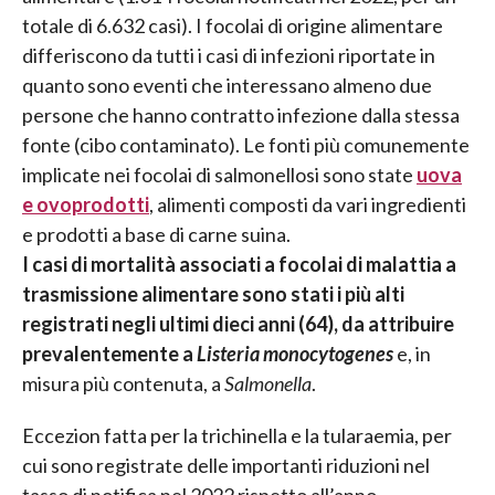
totale di 6.632 casi). I focolai di origine alimentare
differiscono da tutti i casi di infezioni riportate in
quanto sono eventi che interessano almeno due
persone che hanno contratto infezione dalla stessa
fonte (cibo contaminato). Le fonti più comunemente
implicate nei focolai di salmonellosi sono state
uova
e ovoprodotti
, alimenti composti da vari ingredienti
e prodotti a base di carne suina.
I casi di mortalità associati a focolai di malattia a
trasmissione alimentare sono stati i più alti
registrati negli ultimi dieci anni (64), da attribuire
prevalentemente a
Listeria monocytogenes
e, in
misura più contenuta, a
Salmonella
.
Eccezion fatta per la trichinella e la tularaemia, per
cui sono registrate delle importanti riduzioni nel
tasso di notifica nel 2022 rispetto all’anno