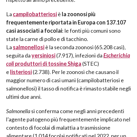
La
campilobatteriosi
è
la zoonosi più
frequentemente riportata in Europa con 137.107
casi associati a focolai
: le fonti più comuni sono
state la carne di pollo e di tacchino.
La
salmonellosi
è la seconda zoonosi (65.208 casi),
seguita da
yersiniosi
(7.917), infezioni da
Escherichia
coli
produttori di tossine Shiga
(STEC)
e
listeriosi
(2.738). Per le zoonosi che causano il
maggior numero di casi umani (campilobatteriosi e
salmonellosi) il tasso di notifica è rimasto stabile negli
ultimi due anni.
Salmonella
si conferma come negli anni precedenti
l’agente patogeno più frequentemente implicato nel
contesto di focolai di malattia a trasmissione
alimentare (1.014 focolai notificati nel 2022, per un