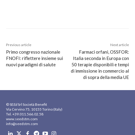
Previous article
Next article
Primo congresso nazionale
Farmaci orfani, OSSFOR:
FNOFI: riflettere insieme sui
Italia seconda in Europa con
nuovi paradigmi di salute
50 terapie disponibili e tempi
di immissione in commercio al
di sopra della media UE
© SE
Ed
Srl Società Benefit
Via Cervino 75, 10155 Torino (Italy)
Tel. +39.011.566.02.58
www.seedstm.com
info@seedstm.com