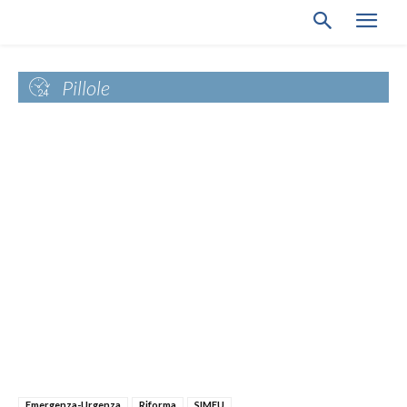
Pillole
Emergenza-Urgenza
Riforma
SIMEU