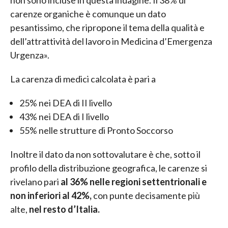
non sono incluse in questa indagine. Il 38% di
carenze organiche è comunque un dato
pesantissimo, che ripropone il tema della qualità e
dell’attrattività del lavoro in Medicina d’Emergenza
Urgenza».
La carenza di medici calcolata è pari a
25% nei DEA di II livello
43% nei DEA di I livello
55% nelle strutture di Pronto Soccorso
Inoltre il dato da non sottovalutare è che, sotto il
profilo della distribuzione geografica, le carenze si
rivelano pari
al 36% nelle regioni settentrionali e
non inferiori al 42%,
con punte decisamente più
alte,
nel resto d’Italia.