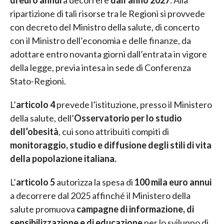
di euro annui
a decorrere
dall’anno 2027
. Alla
ripartizione di tali risorse tra le Regioni si provvede
con decreto del Ministro della salute, di concerto
con il Ministro dell’economia e delle finanze, da
adottare entro novanta giorni dall’entrata in vigore
della legge, previa intesa in sede di Conferenza
Stato-Regioni.
L’
articolo 4
prevede l’istituzione, presso il Ministero
della salute, dell’
Osservatorio per lo studio
dell’obesità
, cui sono attribuiti compiti di
monitoraggio, studio e diffusione degli stili di vita
della popolazione italiana.
L’
articolo 5
autorizza la spesa di
100 mila euro annui
a decorrere dal 2025 affinché il Ministero della
salute promuova
campagne di informazione, di
sensibilizzazione e di educazione
per lo sviluppo di