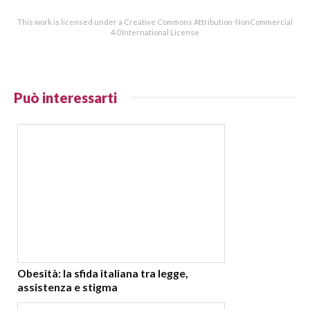
This work is licensed under a Creative Commons Attribution-NonCommercial
4.0 International License
Può interessarti
Obesità: la sfida italiana tra legge,
assistenza e stigma