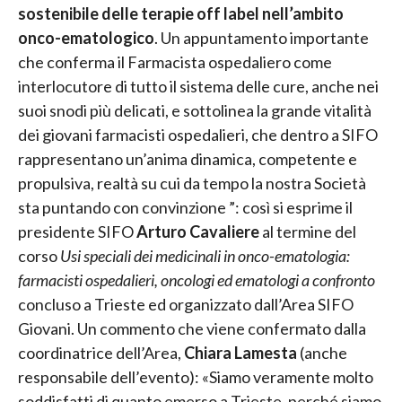
sostenibile delle terapie off label nell’ambito
onco-ematologico
. Un appuntamento importante
che conferma il Farmacista ospedaliero come
interlocutore di tutto il sistema delle cure, anche nei
suoi snodi più delicati, e sottolinea la grande vitalità
dei giovani farmacisti ospedalieri, che dentro a SIFO
rappresentano un’anima dinamica, competente e
propulsiva, realtà su cui da tempo la nostra Società
sta puntando con convinzione ”: così si esprime il
presidente SIFO
Arturo Cavaliere
al termine del
corso
Usi speciali dei medicinali in onco-ematologia:
farmacisti ospedalieri, oncologi ed ematologi a confronto
concluso a Trieste ed organizzato dall’Area SIFO
Giovani. Un commento che viene confermato dalla
coordinatrice dell’Area,
Chiara Lamesta
(anche
responsabile dell’evento): «Siamo veramente molto
soddisfatti di quanto emerso a Trieste, perché siamo