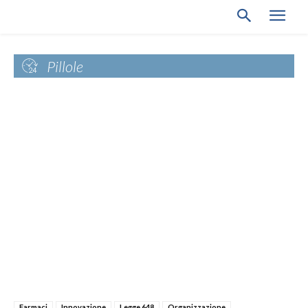
Pillole
Farmaci
Innovazione
Legge 648
Organizzazione