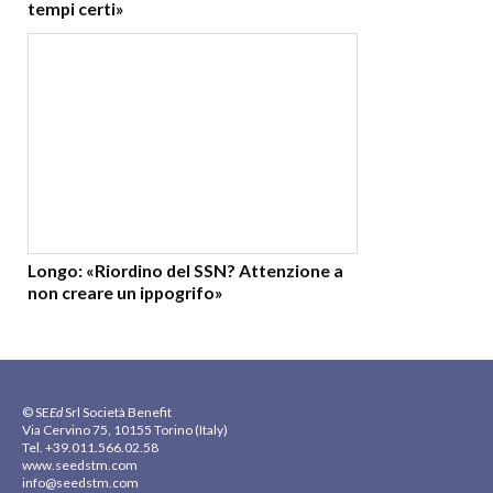
tempi certi»
Longo: «Riordino del SSN? Attenzione a
non creare un ippogrifo»
© SE
Ed
Srl Società Benefit
Via Cervino 75, 10155 Torino (Italy)
Tel. +39.011.566.02.58
www.seedstm.com
info@seedstm.com