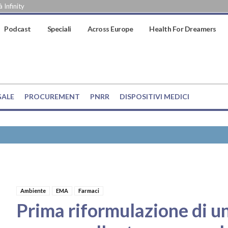
 Infinity
Podcast
Speciali
Across Europe
Health For Dreamers
GALE
PROCUREMENT
PNRR
DISPOSITIVI MEDICI
Ambiente
EMA
Farmaci
Prima riformulazione di un