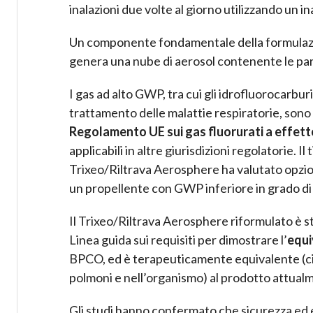
inalazioni due volte al giorno utilizzando un 
Un componente fondamentale della formulazio
genera una nube di aerosol contenente le parti
I gas ad alto GWP, tra cui gli idrofluorocarburi
trattamento delle malattie respiratorie, sono 
Regolamento UE sui gas fluorurati a effett
applicabili in altre giurisdizioni regolatorie. I
Trixeo/Riltrava Aerosphere ha valutato opzion
un propellente con GWP inferiore in grado di
Il Trixeo/Riltrava Aerosphere riformulato è sta
Linea guida sui requisiti per dimostrare l’
equi
BPCO, ed è terapeuticamente equivalente (cio
polmoni e nell’organismo) al prodotto attual
Gli studi hanno confermato che sicurezza ed ef