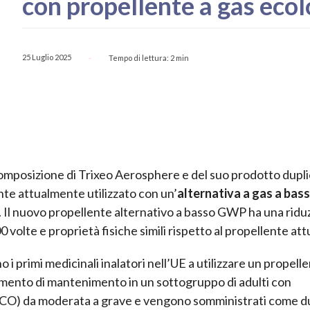
con propellente a gas ecol
25 Luglio 2025
Tempo di lettura:
2
min
-
mposizione di Trixeo Aerosphere e del suo prodotto dupl
nte attualmente utilizzato con un’
alternativa a gas a bas
Il nuovo propellente alternativo a basso GWP ha una ridu
 volte e proprietà fisiche simili rispetto al propellente att
 primi medicinali inalatori nell’UE a utilizzare un propelle
tamento di mantenimento in un sottogruppo di adulti con
CO) da moderata a grave e vengono somministrati come d