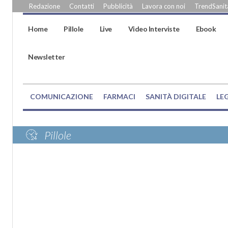
Redazione
Contatti
Pubblicità
Lavora con noi
TrendSanità
Home
Pillole
Live
Video Interviste
Ebook
Newsletter
COMUNICAZIONE
FARMACI
SANITÀ DIGITALE
LE
Pillole