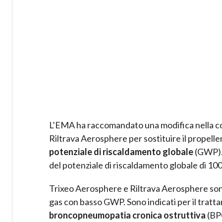
L’EMA ha raccomandato una modifica nella co
Riltrava Aerosphere per sostituire il propelle
potenziale di riscaldamento globale
(GWP). 
del potenziale di riscaldamento globale di 1000
Trixeo Aerosphere e Riltrava Aerosphere sono i
gas con basso GWP. Sono indicati per il trat
broncopneumopatia cronica ostruttiva
(BP