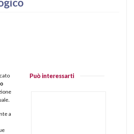
ogico
icato
Può interessarti
so
zione
uale.
nte a
ue