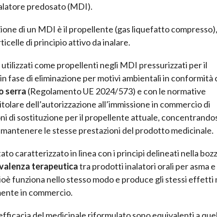
inalatore predosato (MDI).
ne di un MDI è il propellente (gas liquefatto compresso)
celle di principio attivo da inalare.
 utilizzati come propellenti negli MDI pressurizzati per il
in fase di eliminazione per motivi ambientali in conformità c
o serra
(Regolamento UE 2024/573) e con le normative
l titolare dell’autorizzazione all’immissione in commercio di
i di sostituzione per il propellente attuale, concentrandos
 mantenere le stesse prestazioni del prodotto medicinale.
to caratterizzato in linea con i principi delineati nella bozz
valenza terapeutica
tra prodotti inalatori orali per asma e
è funziona nello stesso modo e produce gli stessi effetti 
mente in commercio.
ficacia del medicinale riformulato sono equivalenti a quell