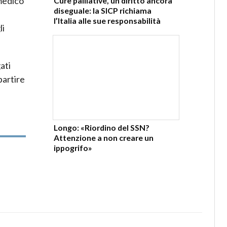
 medico
Cure palliative, un diritto ancora
diseguale: la SICP richiama
l’Italia alle sue responsabilità
li
ati
partire
Longo: «Riordino del SSN?
Attenzione a non creare un
ippogrifo»