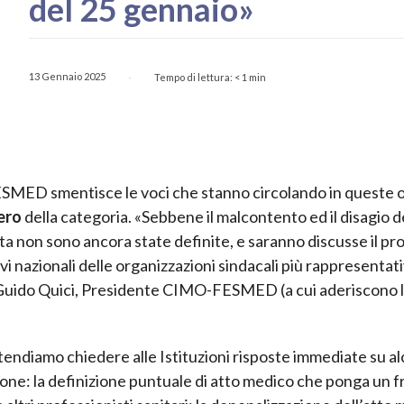
del 25 gennaio»
13 Gennaio 2025
Tempo di lettura:
< 1
min
-
SMED smentisce le voci che stanno circolando in queste 
ero
della categoria. «Sebbene il malcontento ed il disagio d
esta non sono ancora state definite, e saranno discusse il p
vi nazionali delle organizzazioni sindacali più rappresentat
 Guido Quici, Presidente CIMO-FESMED (a cui aderiscono l
iamo chiedere alle Istituzioni risposte immediate su al
ne: la definizione puntuale di atto medico che ponga un f