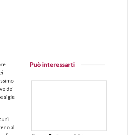
ore
Può interessarti
ei
rossimo
ive dei
e sigle
cuni
reno al