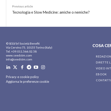
Previous article
Tecnologia e Slow Medicine: amiche o nemiche?
© SE
Ed
Srl Società Benefit
COSA CE
Via Cervino 75, 10155 Torino (Italy)
Tel. +39.011.566.02.58
www.seedstm.com
REDAZIO
info@seedstm.com
DIRETTE L
VIDEO IN
EBOOK
Privacy e cookie policy
CONTATT
Aggiorna le preferenze cookie