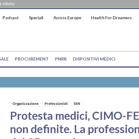
 Infinity
Podcast
Speciali
Across Europe
Health For Dreamers
GALE
PROCUREMENT
PNRR
DISPOSITIVI MEDICI
Organizzazione
Professionisti
SSN
Protesta medici, CIMO-F
non definite. La profession