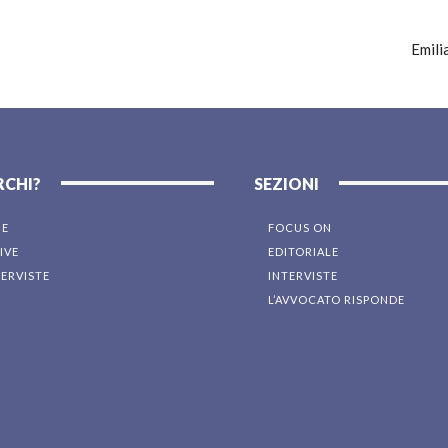
Emili
RCHI?
SEZIONI
NE
FOCUS ON
IVE
EDITORIALE
TERVISTE
INTERVISTE
L’AVVOCATO RISPONDE
I