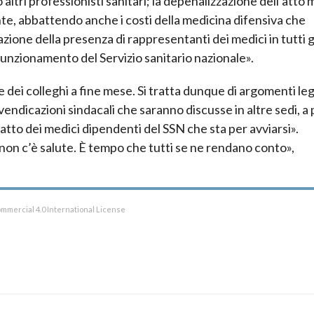
 altri professionisti sanitari; la depenalizzazione dell’atto
te, abbattendo anche i costi della medicina difensiva che
azione della presenza di rappresentanti dei medici in tutti g
funzionamento del Servizio sanitario nazionale».
 dei colleghi a fine mese. Si tratta dunque di argomenti leg
endicazioni sindacali che saranno discusse in altre sedi, a 
tratto dei medici dipendenti del SSN che sta per avviarsi».
non c’è salute. È tempo che tutti se ne rendano conto»,
mmercial 4.0 International License