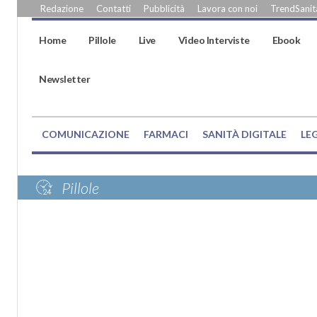
Redazione
Contatti
Pubblicità
Lavora con noi
TrendSanità
Home
Pillole
Live
Video Interviste
Ebook
Newsletter
COMUNICAZIONE
FARMACI
SANITÀ DIGITALE
LE
Pillole