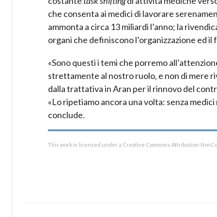
costante
task shifting
di attività mediche verso
che consenta ai medici di lavorare serenamen
ammonta a circa 13 miliardi l’anno; la rivendic
organi che definiscono l’organizzazione ed il 
«Sono questi i temi che porremo all’attenzione
strettamente al nostro ruolo, e non di mere riv
dalla trattativa in Aran per il rinnovo del con
«Lo ripetiamo ancora una volta: senza medici 
conclude.
This work is licensed under a Creative Commons Attribution-NonCo