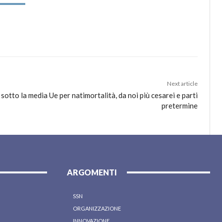
Next article
a sotto la media Ue per natimortalità, da noi più cesarei e parti
pretermine
ARGOMENTI
SSN
ORGANIZZAZIONE
INNOVAZIONE