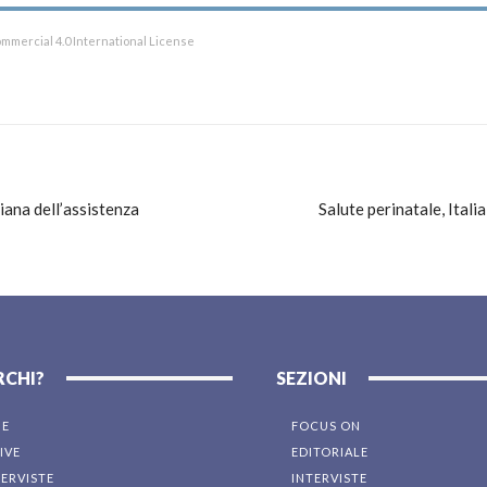
mmercial 4.0 International License
iana dell’assistenza
Salute perinatale, Itali
RCHI?
SEZIONI
NE
FOCUS ON
IVE
EDITORIALE
TERVISTE
INTERVISTE