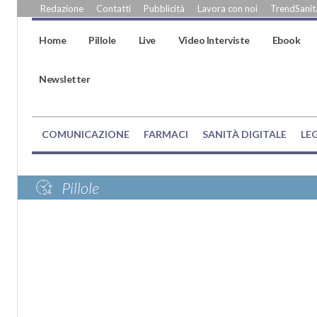
Redazione
Contatti
Pubblicità
Lavora con noi
TrendSanità
Home
Pillole
Live
Video Interviste
Ebook
Newsletter
COMUNICAZIONE
FARMACI
SANITÀ DIGITALE
LE
Pillole