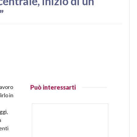
ntrale, inizio di un
”
lavoro
Può interessarti
rlo in
ggi,
n
enti