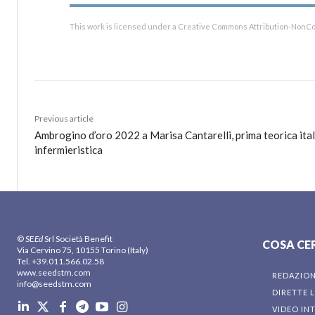
This work is licensed under a Creative Commons Attribution-NonCo
Previous article
Ambrogino d’oro 2022 a Marisa Cantarelli, prima teorica ital
infermieristica
© SE
Ed
Srl Società Benefit
COSA CE
Via Cervino 75, 10155 Torino (Italy)
Tel. +39.011.566.02.58
www.seedstm.com
REDAZIO
info@seedstm.com
DIRETTE L
VIDEO IN