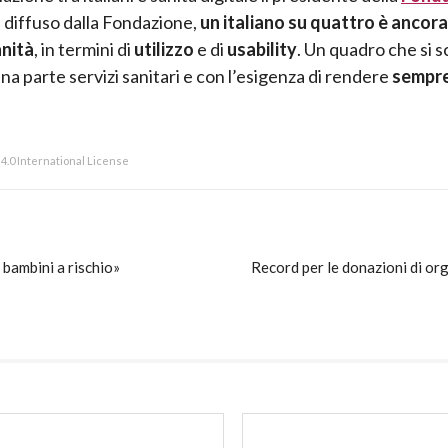
” diffuso dalla Fondazione,
un italiano su quattro è ancora 
anità
, in termini di
utilizzo
e di
usability
. Un quadro che si s
una parte servizi sanitari e con l’esigenza di rendere
sempre
.0 International License
 bambini a rischio»
Record per le donazioni di orga