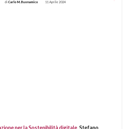
-
di
Carlo M. Buonamico
11 Aprile 2024
zione per la Sostenibilità digitale
,
Stefano