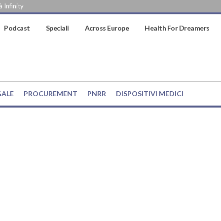
 Infinity
Podcast
Speciali
Across Europe
Health For Dreamers
GALE
PROCUREMENT
PNRR
DISPOSITIVI MEDICI