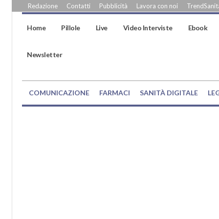
Redazione
Contatti
Pubblicità
Lavora con noi
TrendSanità
Home
Pillole
Live
Video Interviste
Ebook
Newsletter
COMUNICAZIONE
FARMACI
SANITÀ DIGITALE
LE