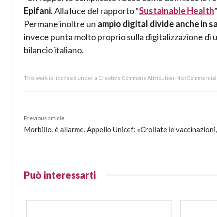
Epifani
. Alla luce del rapporto “
Sustainable Health
Permane inoltre un
ampio digital divide anche in s
invece punta molto proprio sulla digitalizzazione di 
bilancio italiano.
This work is licensed under a Creative Commons Attribution-NonCommercial 4
Previous article
Morbillo, è allarme. Appello Unicef: «Crollate le vaccinazioni,
Può interessarti