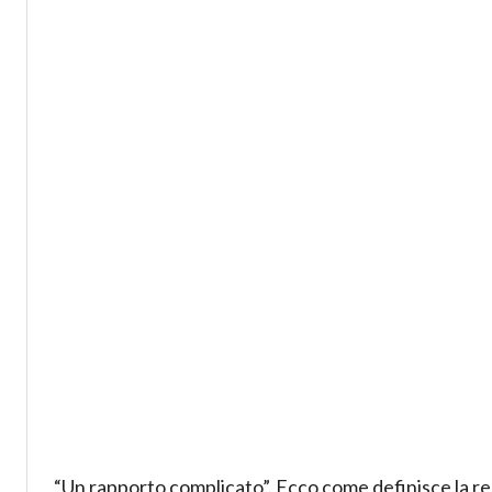
“Un rapporto complicato”. Ecco come definisce la relaz