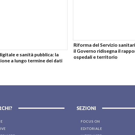
Riforma del Servizio sanitar
il Governo ridisegna il rappo
gitale e sanità pubblica: la
ospedali e territorio
one a lungo termine dei dati
RCHI?
SEZIONI
NE
FOCUS ON
IVE
EDITORIALE