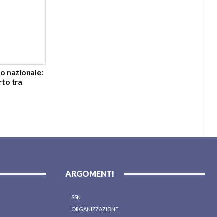
io nazionale:
rto tra
ARGOMENTI
SSN
ORGANIZZAZIONE