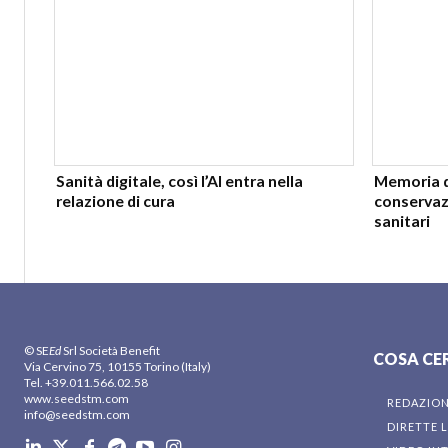
Sanità digitale, così l’AI entra nella
Memoria di
relazione di cura
conservazi
sanitari
© SE
Ed
Srl Società Benefit
COSA CE
Via Cervino 75, 10155 Torino (Italy)
Tel. +39.011.566.02.58
www.seedstm.com
REDAZIO
info@seedstm.com
DIRETTE L