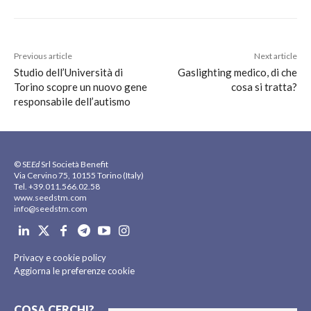
Previous article
Next article
Studio dell’Università di
Gaslighting medico, di che
Torino scopre un nuovo gene
cosa si tratta?
responsabile dell’autismo
© SE
Ed
Srl Società Benefit
Via Cervino 75, 10155 Torino (Italy)
Tel. +39.011.566.02.58
www.seedstm.com
info@seedstm.com
Privacy e cookie policy
Aggiorna le preferenze cookie
COSA CERCHI?