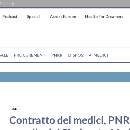
 Infinity
Podcast
Speciali
Across Europe
Health For Dreamers
GALE
PROCUREMENT
PNRR
DISPOSITIVI MEDICI
SSN
Contratto dei medici, PNRR