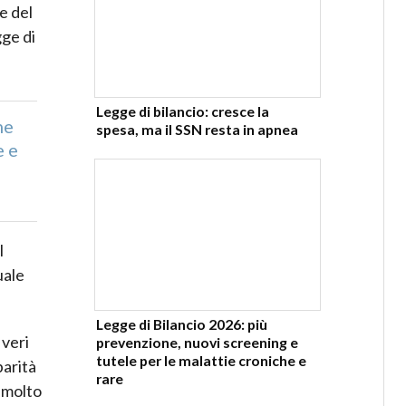
e del
ge di
Legge di bilancio: cresce la
me
spesa, ma il SSN resta in apnea
e e
l
uale
Legge di Bilancio 2026: più
 veri
prevenzione, nuovi screening e
tutele per le malattie croniche e
parità
rare
 molto