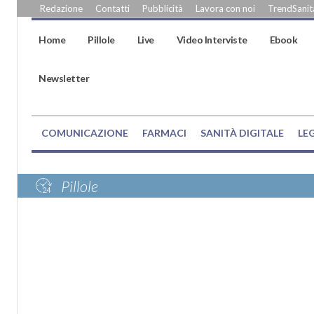
Redazione
Contatti
Pubblicità
Lavora con noi
TrendSanità
Home
Pillole
Live
Video Interviste
Ebook
Newsletter
COMUNICAZIONE
FARMACI
SANITÀ DIGITALE
LE
Pillole