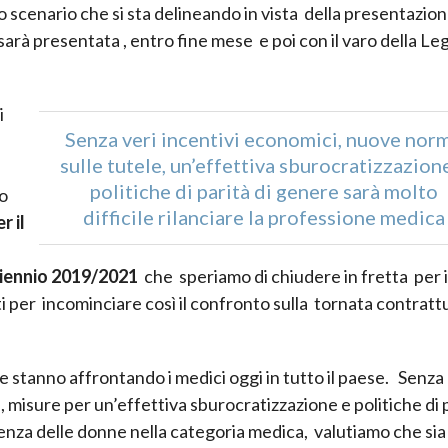
o scenario che si sta delineando in vista della presentazion
à presentata , entro fine mese e poi con il varo della Leg
i
Senza veri incentivi economici, nuove nor
sulle tutele, un’effettiva sburocratizzazion
politiche di parità di genere sarà molto
so
difficile rilanciare la professione medica
r il
riennio 2019/2021
che speriamo di chiudere in fretta per i
i per incominciare così il confronto sulla tornata contratt
e stanno affrontando i medici oggi in tutto il paese. Senza
 misure per un’effettiva sburocratizzazione e politiche di 
enza delle donne nella categoria medica, valutiamo che sia