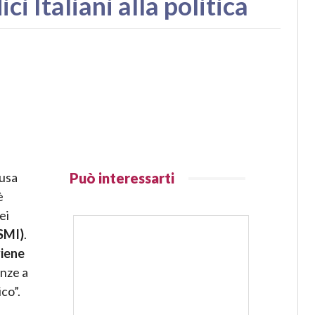
i Italiani alla politica
ausa
Può interessarti
è
ei
SMI)
.
viene
enze a
co”.