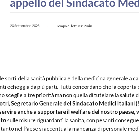
appello del Sindacato Medic
20 Settembre 2023
Tempo di lettura:
2
min
-
 le sorti della sanità pubblica e della medicina generale a c
nti echeggia da più parti. Tutti concordano che la coperta 
o sceglie altre priorità ma non quella di tutelare la salute d
tri, Segretario Generale del Sindacato Medici Italiani
(
servire anche a supportare il welfare del nostro paese, 
ato
sulle misure riguardanti la sanita, con pesanti consegu
intanto nel Paese si accentua la mancanza di personale medi