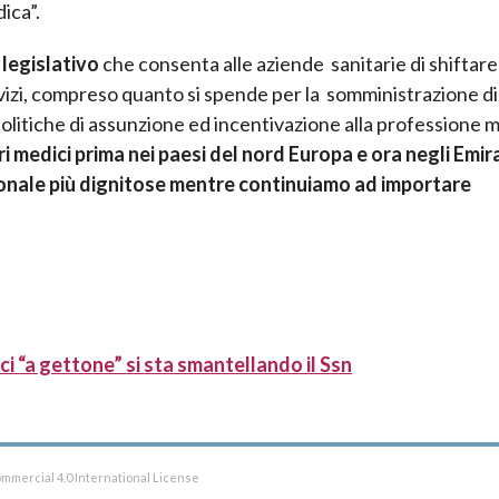
ica”.
 legislativo
che consenta alle aziende sanitarie di shiftare
rvizi, compreso quanto si spende per la somministrazione di
 politiche di assunzione ed incentivazione alla professione 
i medici prima nei paesi del nord Europa e ora negli Emira
sionale più dignitose mentre continuiamo ad importare
ci “a gettone” si sta smantellando il Ssn
mmercial 4.0 International License