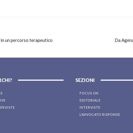
in un percorso terapeutico
Da Agenas
RCHI?
SEZIONI
NE
FOCUS ON
IVE
EDITORIALE
TERVISTE
INTERVISTE
L’AVVOCATO RISPONDE
I