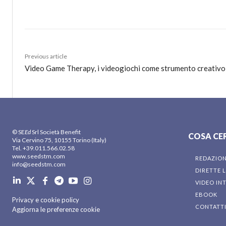
Previous article
Video Game Therapy, i videogiochi come strumento creativo 
© SE
Ed
Srl Società Benefit
COSA CE
Via Cervino 75, 10155 Torino (Italy)
Tel. +39.011.566.02.58
www.seedstm.com
REDAZIO
info@seedstm.com
DIRETTE L
VIDEO IN
EBOOK
Privacy e cookie policy
CONTATT
Aggiorna le preferenze cookie