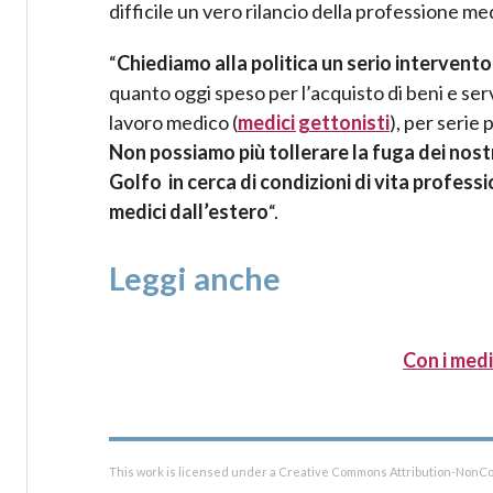
difficile un vero rilancio della professione med
“
Chiediamo alla politica un serio intervento
quanto oggi speso per l’acquisto di beni e se
lavoro medico (
medici gettonisti
), per serie
Non possiamo più tollerare la fuga dei nostr
Golfo in cerca di condizioni di vita profes
medici dall’estero
“.
Leggi anche
Con i medi
This work is licensed under a Creative Commons Attribution-NonCo