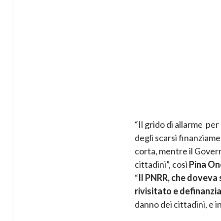
“Il grido di allarme per
degli scarsi finanziame
corta, mentre il Govern
cittadini”, così
Pina Ono
“
Il PNRR, che doveva 
rivisitato e definanzi
danno dei cittadini, e 