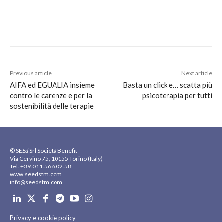
Previous article
Next article
AIFA ed EGUALIA insieme
Basta un click e… scatta più
contro le carenze e per la
psicoterapia per tutti
sostenibilità delle terapie
© SE
Ed
Srl Società Benefit
Via Cervino 75, 10155 Torino (Italy)
Tel. +39.011.566.02.58
www.seedstm.com
info@seedstm.com
Privacy e cookie policy