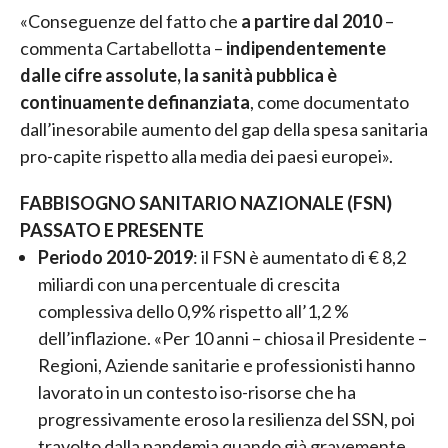
«Conseguenze del fatto che
a partire dal 2010
–
commenta Cartabellotta –
indipendentemente
dalle cifre assolute, la sanità pubblica è
continuamente definanziata
, come documentato
dall’inesorabile aumento del gap della spesa sanitaria
pro-capite rispetto alla media dei paesi europei».
FABBISOGNO SANITARIO NAZIONALE (FSN)
PASSATO E PRESENTE
Periodo 2010-2019
: il FSN è aumentato di € 8,2
miliardi con una percentuale di crescita
complessiva dello 0,9% rispetto all’1,2 %
dell’inflazione. «Per 10 anni – chiosa il Presidente –
Regioni, Aziende sanitarie e professionisti hanno
lavorato in un contesto iso-risorse che ha
progressivamente eroso la resilienza del SSN, poi
travolto dalla pandemia quando già gravemente