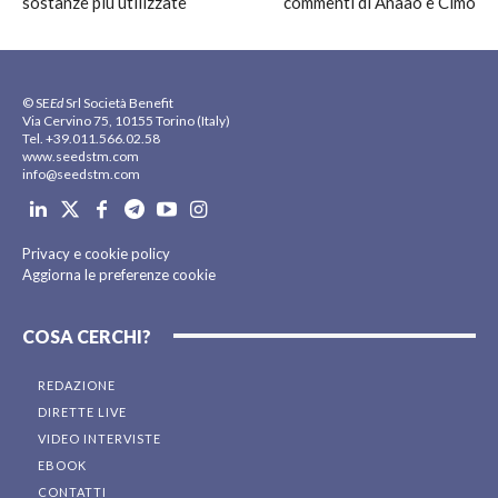
sostanze più utilizzate
commenti di Anaao e Cimo
© SE
Ed
Srl Società Benefit
Via Cervino 75, 10155 Torino (Italy)
Tel. +39.011.566.02.58
www.seedstm.com
info@seedstm.com
Privacy e cookie policy
Aggiorna le preferenze cookie
COSA CERCHI?
REDAZIONE
DIRETTE LIVE
VIDEO INTERVISTE
EBOOK
CONTATTI