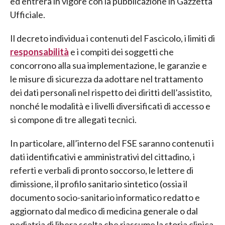
ed entrerà in vigore con la pubblicazione in Gazzetta
Ufficiale.
Il decreto individua i contenuti del Fascicolo, i limiti di
responsabilità
e i compiti dei soggetti che
concorrono alla sua implementazione, le garanzie e
le misure di sicurezza da adottare nel trattamento
dei dati personali nel rispetto dei diritti dell’assistito,
nonché le modalità e i livelli diversificati di accesso e
si compone di tre allegati tecnici.
In particolare, all’interno del FSE saranno contenuti i
dati identificativi e amministrativi del cittadino, i
referti e verbali di pronto soccorso, le lettere di
dimissione, il profilo sanitario sintetico (ossia il
documento socio-sanitario informatico redatto e
aggiornato dal medico di medicina generale o dal
pediatria di libera scelta che riassume la storia clinica