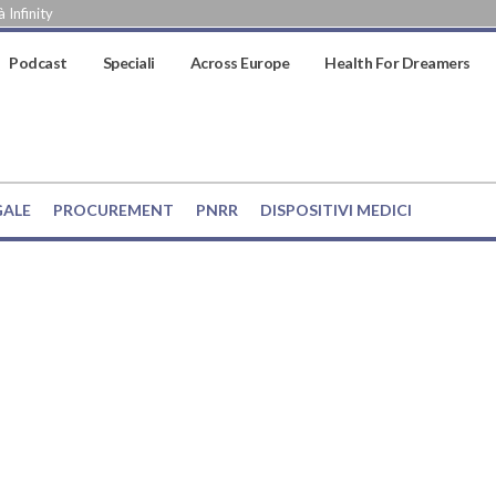
 Infinity
Podcast
Speciali
Across Europe
Health For Dreamers
GALE
PROCUREMENT
PNRR
DISPOSITIVI MEDICI