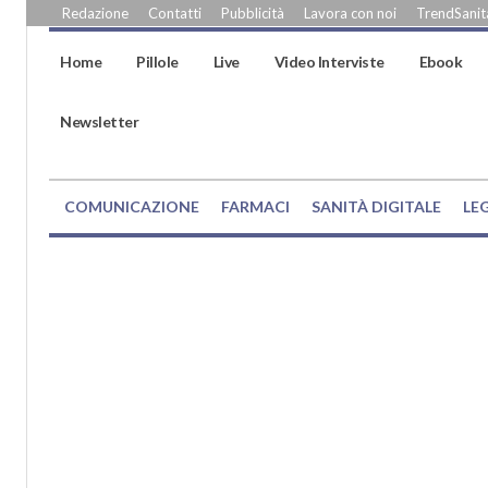
Redazione
Contatti
Pubblicità
Lavora con noi
TrendSanità
Home
Pillole
Live
Video Interviste
Ebook
Newsletter
COMUNICAZIONE
FARMACI
SANITÀ DIGITALE
LE