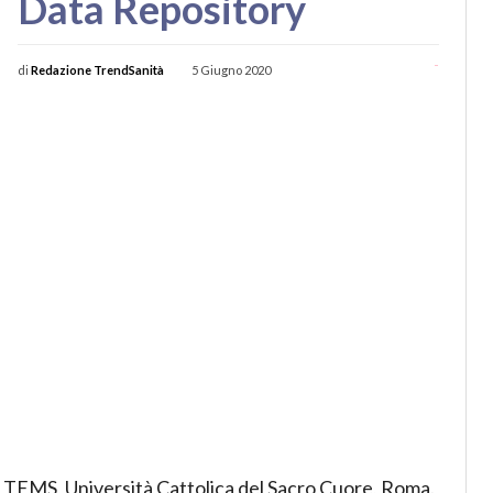
Data Repository
-
di
Redazione TrendSanità
5 Giugno 2020
 ALTEMS, Università Cattolica del Sacro Cuore, Roma.