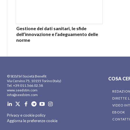
Gestione dei dati sanitari, le sfide
dell’innovazione e l’adeguamento delle
norme
© SE
Ed
Srl Società Benefit
COSA CE
Via Cervino 75, 10155 Torino (Italy)
Tel. +39.011.566.02.58
www.seedstm.com
REDAZIO
info@seedstm.com
DIRETTE L
VIDEO IN
EBOOK
Privacy e cookie policy
CONTATT
Aggiorna le preferenze cookie