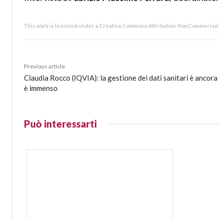
This work is licensed under a Creative Commons Attribution-NonCommercial 4
Previous article
Claudia Rocco (IQVIA): la gestione dei dati sanitari è ancora
è immenso
Può interessarti