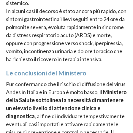
sistemico.
In alcuni casi il decorso è stato ancora più rapido, con
sintomi gastrointestinali lievi seguiti entro 24 ore da
polmonite severa, evoluta rapidamente in sindrome
da distress respiratorio acuto (ARDS) e morte,
oppure con progressione verso shock, iperpiressia,
vomito, incontinenza urinaria e dolore toracico che
ha richiesto il ricovero in terapia intensiva.
Le conclusioni del Ministero
Pur confermando che il rischio di diffusione del virus
Andes in Italia e in Europa è molto basso,
il Ministero
della Salute sottolinea la necessità di mantenere
un elevato livello di attenzione clinica e
diagnostica
, al fine di individuare tempestivamente
eventuali casi importati e attivare rapidamente le
misure di prevenzione e controllo necessarie. Il