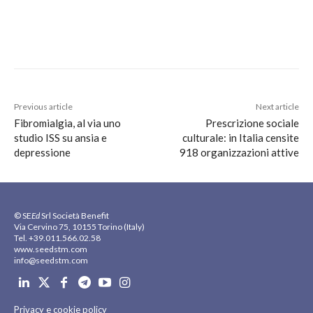
Previous article
Next article
Fibromialgia, al via uno
Prescrizione sociale
studio ISS su ansia e
culturale: in Italia censite
depressione
918 organizzazioni attive
© SE
Ed
Srl Società Benefit
Via Cervino 75, 10155 Torino (Italy)
Tel. +39.011.566.02.58
www.seedstm.com
info@seedstm.com
Privacy e cookie policy