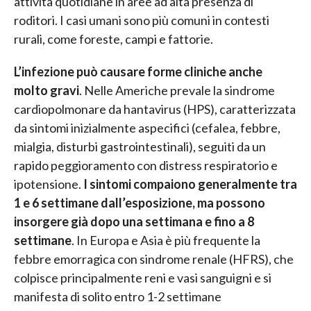
attività quotidiane in aree ad alta presenza di
roditori. I casi umani sono più comuni in contesti
rurali, come foreste, campi e fattorie.
L’infezione può causare forme cliniche anche
molto gravi
. Nelle Americhe prevale la sindrome
cardiopolmonare da hantavirus (HPS), caratterizzata
da sintomi inizialmente aspecifici (cefalea, febbre,
mialgia, disturbi gastrointestinali), seguiti da un
rapido peggioramento con distress respiratorio e
ipotensione.
I sintomi compaiono generalmente tra
1 e 6 settimane dall’esposizione, ma possono
insorgere già dopo una settimana e fino a 8
settimane
. In Europa e Asia è più frequente la
febbre emorragica con sindrome renale (HFRS), che
colpisce principalmente reni e vasi sanguigni e si
manifesta di solito entro 1-2 settimane