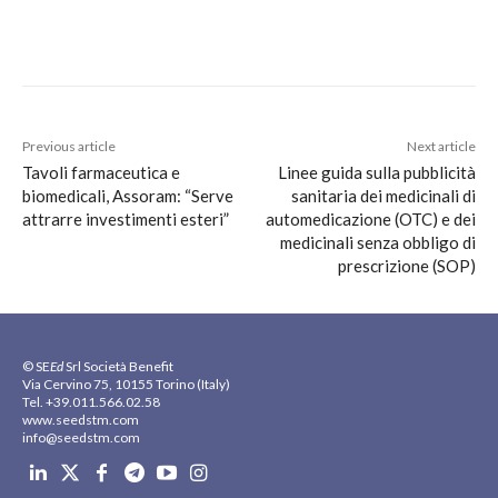
Previous article
Next article
Tavoli farmaceutica e
Linee guida sulla pubblicità
biomedicali, Assoram: “Serve
sanitaria dei medicinali di
attrarre investimenti esteri”
automedicazione (OTC) e dei
medicinali senza obbligo di
prescrizione (SOP)
© SE
Ed
Srl Società Benefit
Via Cervino 75, 10155 Torino (Italy)
Tel. +39.011.566.02.58
www.seedstm.com
info@seedstm.com