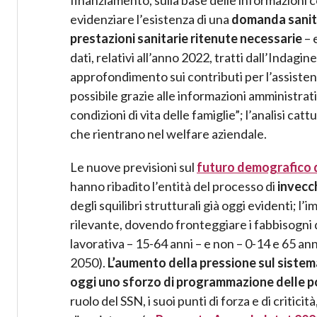
finanziamento, sulla base delle informazioni co
evidenziare l’esistenza di una
domanda sanit
prestazioni sanitarie ritenute necessarie
– e
dati, relativi all’anno 2022, tratti dall’Indagin
approfondimento sui contributi per l’assistenza
possibile grazie alle informazioni amministrat
condizioni di vita delle famiglie”; l’analisi ca
che rientrano nel welfare aziendale.
Le nuove previsioni sul
futuro demografico 
hanno ribadito l’entità del processo di
invecc
degli squilibri strutturali già oggi evidenti; l’
rilevante, dovendo fronteggiare i fabbisogni di
lavorativa – 15-64 anni – e non – 0-14 e 65 ann
2050).
L’aumento della pressione sul sistema
oggi uno sforzo di programmazione delle pol
ruolo del SSN, i suoi punti di forza e di criti