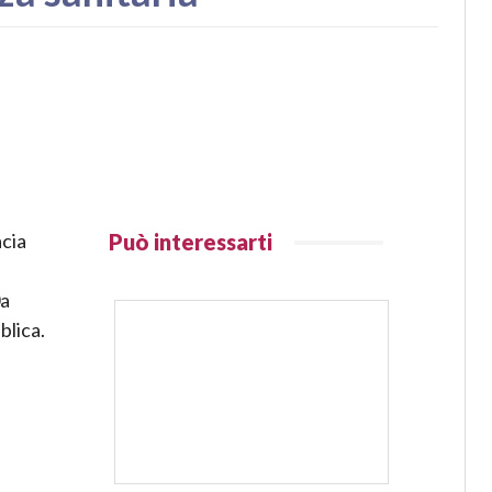
acia
Può interessarti
0a
blica.