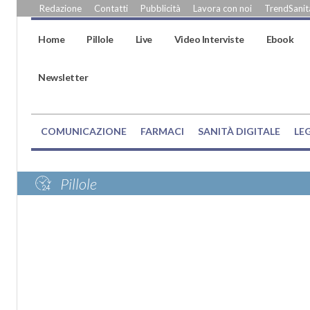
Redazione
Contatti
Pubblicità
Lavora con noi
TrendSanità
Home
Pillole
Live
Video Interviste
Ebook
Newsletter
COMUNICAZIONE
FARMACI
SANITÀ DIGITALE
LE
Pillole