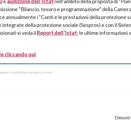
0
e
audizione dell’Istat
nell’ambito della proposta di “Pia
mmissione “Bilancio, tesoro e programmazione” della Camera
ce annualmente i “Conti e le prestazioni della protezione so
 integrate della protezione sociale (Sespros) e con il Siste
sionati si veda il
Report dell’Istat
; le ultime informazioni
le cliccando qui
mmercial 4.0 International License
Dimostra