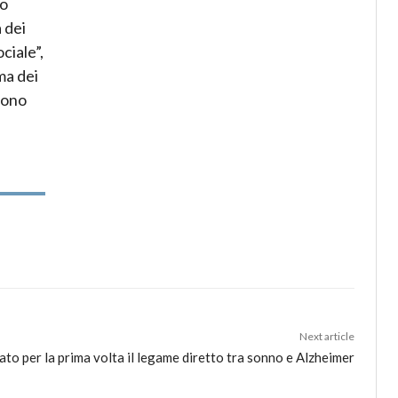
no
 dei
ciale”,
ma dei
 sono
Next article
to per la prima volta il legame diretto tra sonno e Alzheimer