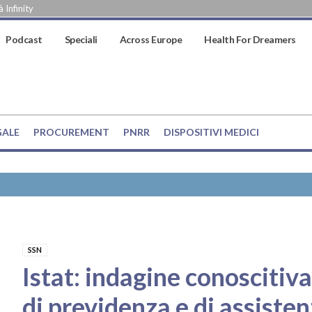
 Infinity
Podcast
Speciali
Across Europe
Health For Dreamers
GALE
PROCUREMENT
PNRR
DISPOSITIVI MEDICI
SSN
Istat: indagine conoscitiva
di previdenza e di assisten