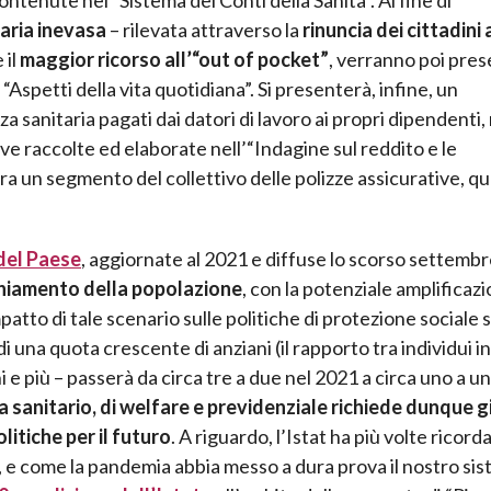
ntenute nel “Sistema dei Conti della Sanità”. Al fine di
aria inevasa
– rilevata attraverso la
rinuncia dei cittadini 
 il
maggior ricorso all’“out of pocket”
, verranno poi prese
e “Aspetti della vita quotidiana”. Si presenterà, infine, un
 sanitaria pagati dai datori di lavoro ai propri dipendenti,
ive raccolte ed elaborate nell’“Indagine sul reddito e le
ttura un segmento del collettivo delle polizze assicurative, qu
del Paese
, aggiornate al 2021 e diffuse lo scorso settembr
hiamento della popolazione
, con la potenziale amplificaz
impatto di tale scenario sulle politiche di protezione sociale 
 una quota crescente di anziani (il rapporto tra individui in
i e più – passerà da circa tre a due nel 2021 a circa uno a u
 sanitario, di welfare e previdenziale richiede dunque g
itiche per il futuro
. A riguardo, l’Istat ha più volte ricorda
cità, e come la pandemia abbia messo a dura prova il nostro si