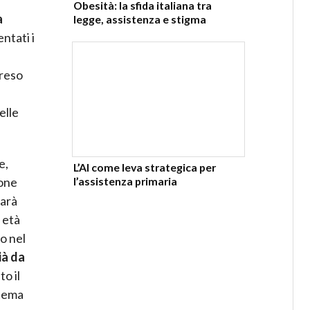
Obesità: la sfida italiana tra
a
legge, assistenza e stigma
ntati i
 reso
elle
e,
L’AI come leva strategica per
l’assistenza primaria
ione
sarà
 età
no nel
ià da
to il
stema