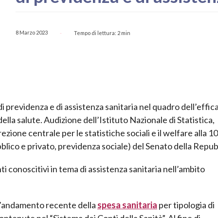
8 Marzo 2023
Tempo di lettura:
2
min
-
i previdenza e di assistenza sanitaria nel quadro dell’effic
ella salute. Audizione dell’Istituto Nazionale di Statistica,
rezione centrale per le statistiche sociali e il welfare alla 1
bblico e privato, previdenza sociale) del Senato della Repub
i conoscitivi in tema di assistenza sanitaria nell’ambito
ll’andamento recente della
spesa sanitaria
per tipologia di