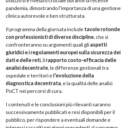
utilizzo si è rivelato cruciale durante la recente
pandemia, dimostrando l’importanza di una gestione
clinica autorevole e ben strutturata.
Il programma della giornata include
tavole rotonde
con professionisti di diverse discipline
, che si
confronteranno su argomenti quali gli
aspetti
giuridici e i regolamenti europei sulla sicurezza dei
dati e delle reti
, il
rapporto costo-efficacia delle
analisi decentrate
, le differenze gestionali tra
ospedale e territori e
l’evoluzione della
diagnostica decentrata
, e la qualità delle analisi
PoCT nei percorsi di cura.
I contenuti e le conclusioni più rilevanti saranno
successivamente pubblicati e resi disponibili per il
pubblico, per rispondere a eventuali domande e
interessi raccolti nei giorni precedenti al convegno.