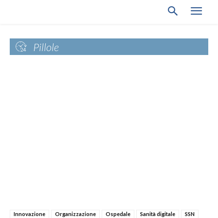
Pillole
Innovazione
Organizzazione
Ospedale
Sanità digitale
SSN