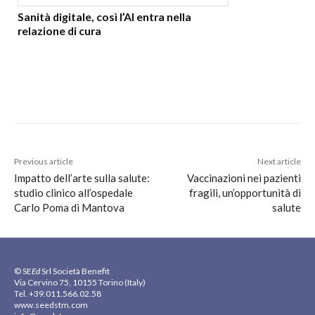
Sanità digitale, così l’AI entra nella
relazione di cura
Previous article
Next article
Impatto dell’arte sulla salute:
Vaccinazioni nei pazienti
studio clinico all’ospedale
fragili, un’opportunità di
Carlo Poma di Mantova
salute
© SE
Ed
Srl Società Benefit
Via Cervino 75, 10155 Torino (Italy)
Tel. +39.011.566.02.58
www.seedstm.com