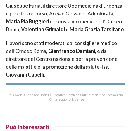
Giuseppe Furia,
il direttore Uoc medicina d’urgenza
e pronto soccorso, Ao San Giovanni-Addolorata,
Maria Pia Ruggieri
e i consiglieri medici dell’Omceo
Roma,
Valentina Grimaldi
e
Maria Grazia Tarsitano
.
I lavori sono stati moderati dal consigliere medico
dell’Omceo Roma,
Gianfranco Damiani,
e dal
direttore del Centro nazionale per la prevenzione
delle malattie e la promozione della salute-Iss,
Giovanni Capelli
.
This work is licensed under a Creative Commons Attribution-NonCommercial
4.0 International License
Può interessarti