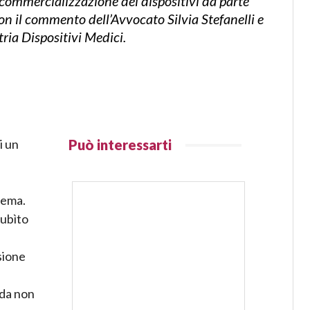
a commercializzazione dei dispositivi da parte
con il commento dell’Avvocato Silvia Stefanelli e
ria Dispositivi Medici.
i un
Può interessarti
tema.
subìto
sione
 da non