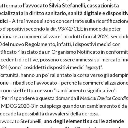
 affermato
l’avvocato Silvia Stefanelli, cassazionista
cializzata in diritto sanitario, sanità digitale e dispositiv
ici –
Altre invece si sono concentrate sulla ricertificazion
o dispositivi secondo la dir. 93/42/CEE in modo da poter
tinuare a commercializzare i prodotti fino al 2024: secondo 
 del nuovo Regolamento, infatti, i dispostivi medici con
tificato rilasciato da un Organismo Notificato in conformit
cedenti direttive, possono essere immessi sul mercato fino
024 (sono i cosiddetti dispositivi medici
legacy
)”.
portunità, hanno un po’ rallentato la corsa verso gli ademp
ione
– ribadisce l’avvocato – perché la commercializzazione
ivo non si effettua nessun “cambiamento significativo”
.
? Per rispondere a questa domanda il
Medical Device Coordin
 MDCG 2020-3 in cui spiega quando un cambiamento è da
 decade la possibilità di avvalersi della deroga.
avvocato Stefanelli,
uno degli elementi su cui le aziende