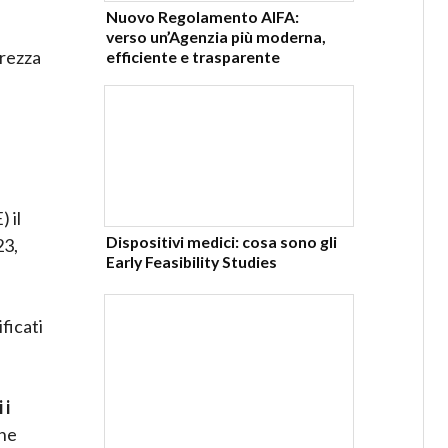
Nuovo Regolamento AIFA:
verso un’Agenzia più moderna,
urezza
efficiente e trasparente
 il
Dispositivi medici: cosa sono gli
23,
Early Feasibility Studies
ficati
 i
he