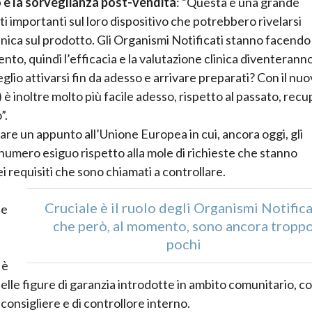
 è la sorveglianza post-vendita
: “Questa è una grande
i importanti sul loro dispositivo che potrebbero rivelarsi
inica sul prodotto. Gli Organismi Notificati stanno facendo 
to, quindi l’efficacia e la valutazione clinica diventerann
io attivarsi fin da adesso e arrivare preparati? Con il nu
è inoltre molto più facile adesso, rispetto al passato, rec
”.
fare un appunto all’Unione Europea in cui, ancora oggi, gli
n numero esiguo rispetto alla mole di richieste che stanno
 requisiti che sono chiamati a controllare.
Cruciale è il ruolo degli Organismi Notifica
le
che però, al momento, sono ancora tropp
pochi
 è
elle figure di garanzia introdotte in ambito comunitario, co
i consigliere e di controllore interno.