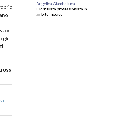
Angelica Giambelluca
roprio
Giornalista professionista in
ambito medico
rano
si in
 gli
ti
grossi
i
za