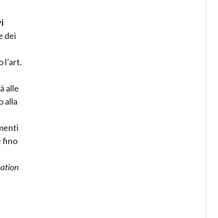
i
e dei
l’art.
à alle
 alla
imenti
 fino
ation