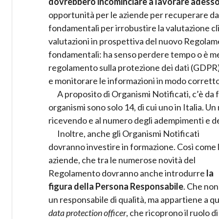
dovrebbero incominciare a lavorare adesso
opportunità per le aziende per recuperare dat
fondamentali per irrobustire la valutazione cl
valutazioni in prospettiva del nuovo Regolamen
fondamentali: ha senso perdere tempo o è megl
regolamento sulla protezione dei dati (GDPR) 
e monitorare le informazioni in modo corretto
A proposito di Organismi Notificati, c’è da 
organismi sono solo 14, di cui uno in Italia. U
ricevendo e al numero degli adempimenti e dei
Inoltre, anche gli Organismi Notificati
dovranno investire in formazione. Così come 
aziende, che tra le numerose novità del
Regolamento dovranno anche introdurre
la
figura della Persona Responsabile
. Che non
un responsabile di qualità, ma appartiene a qu
data protection officer
, che ricoprono il ruolo d