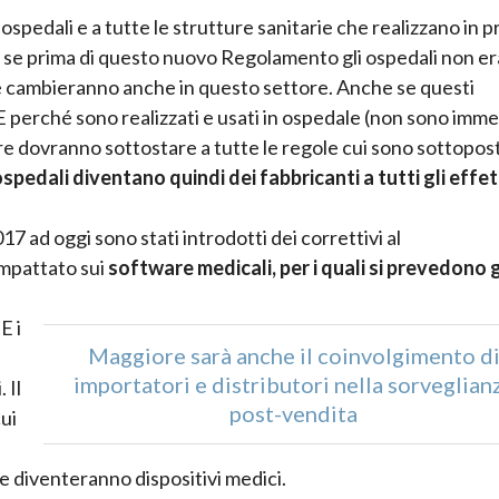
ospedali e a tutte le strutture sanitarie che realizzano in p
: se prima di questo nuovo Regolamento gli ospedali non e
se cambieranno anche in questo settore. Anche se questi
 perché sono realizzati e usati in ospedale (non sono immes
e dovranno sottostare a tutte le regole cui sono sottoposti
ospedali diventano quindi dei fabbricanti a tutti gli effet
 ad oggi sono stati introdotti dei correttivi al
impattato sui
software medicali, per i quali si prevedono 
E i
Maggiore sarà anche il coinvolgimento d
importatori e distributori nella sorveglian
 Il
post-vendita
ui
e diventeranno dispositivi medici.