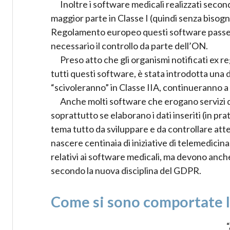
Inoltre i software medicali realizzati second
maggior parte in Classe I (quindi senza bisog
Regolamento europeo questi software passeran
necessario il controllo da parte dell’ON.
Preso atto che gli organismi notificati ex 
tutti questi software, è stata introdotta una 
“scivoleranno” in Classe IIA, continueranno a 
Anche molti software che erogano servizi di
soprattutto se elaborano i dati inseriti (in pra
tema tutto da sviluppare e da controllare at
nascere centinaia di iniziative di telemedicina
relativi ai software medicali, ma devono anche
secondo la nuova disciplina del GDPR.
Come si sono comportate le