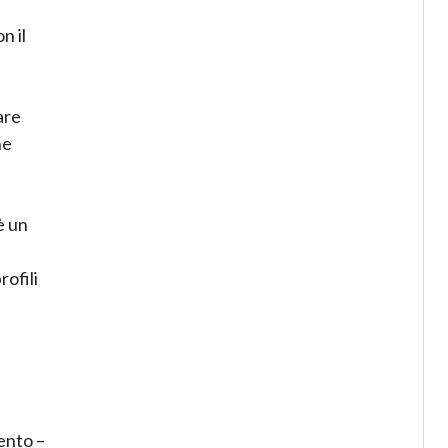
n il
are
he
è un
rofili
ento –