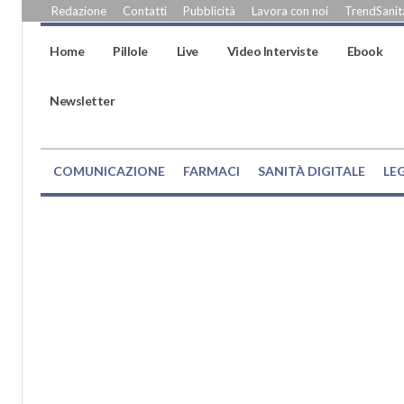
Redazione
Contatti
Pubblicità
Lavora con noi
TrendSanità
Home
Pillole
Live
Video Interviste
Ebook
Newsletter
COMUNICAZIONE
FARMACI
SANITÀ DIGITALE
LE