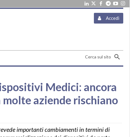
Accedi
Cerca sul sito
positivi Medici: ancora
a molte aziende rischiano
evede importanti cambiamenti in termini di