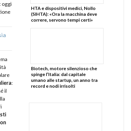
: oggi
HTA e dispositivi medici, Nollo
zione
(SIHTA): «Ora la macchina deve
correre, servono tempi certi»
sia
tema
ità
Biotech, motore silenzioso che
spinge l’Italia: dal capitale
olare
umano alle startup, un anno tra
liera
:
record e nodi irrisolti
é il
lla
i
sti
con