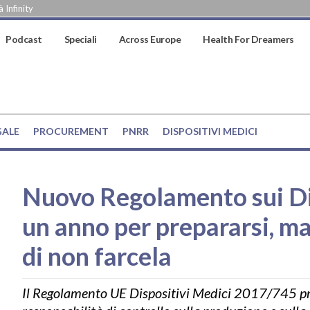
 Infinity
Podcast
Speciali
Across Europe
Health For Dreamers
GALE
PROCUREMENT
PNRR
DISPOSITIVI MEDICI
Nuovo Regolamento sui Dis
un anno per prepararsi, m
di non farcela
Il Regolamento UE Dispositivi Medici 2017/745 pr