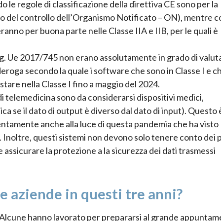
o le regole di classificazione della direttiva CE sono per la
no del controllo dell’Organismo Notificato – ON), mentre co
no per buona parte nelle Classe IIA e IIB, per le quali è
reg. Ue 2017/745 non erano assolutamente in grado di valut
deroga secondo la quale i software che sono in Classe I e c
stare nella Classe I fino a maggio del 2024.
 telemedicina sono da considerarsi dispositivi medici,
tica se il dato di output è diverso dal dato di input). Questo 
tentamente anche alla luce di questa pandemia che ha visto
. Inoltre, questi sistemi non devono solo tenere conto dei p
 assicurare la protezione a la sicurezza dei dati trasmessi
 aziende in questi tre anni?
“Alcune hanno lavorato per prepararsi al grande appuntam