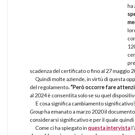
ha
spe
med
lor
con
120
cer
pre
scadenza del certificato o fino al 27 maggio 2
Quindi molte aziende, in virtù di questa op
del regolamento
. “Però occorre fare attenz
al 2024 è consentita solo se su quel disposit
E cosa significa cambiamento significativo
Group
ha emanato a marzo 2020 il documento
considerarsi significativo e per il quale quindi
Come ci ha spiegato in
questa intervista
l’