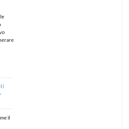
le
o
ovo
uperare
ti
o
me il