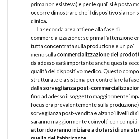
prima non esisteva) e per le quali si è posta mo
occorre dimostrare che il dispositivo sia non s
clinica.
La seconda area attiene alla fase di
commercializzazione: se prima l’attenzione e
tutta concentrata sulla produzione e un po’
meno sulla
commercializzazione del prodot
da adesso sarà importante anche questa second
qualità del dispositivo medico. Questo comport
strutturate e a sistema per controllare la fase
della
sorveglianza post-commercializzazione c
fino ad adesso il soggetto maggiormente impatt
focus era prevalentemente sulla produzione),
sorveglianza post-vendita e alzano i livelli di 
saranno maggiormente coinvolti con compiti d
attori dovranno iniziare a dotarsi di una st
quella del fabbricante.