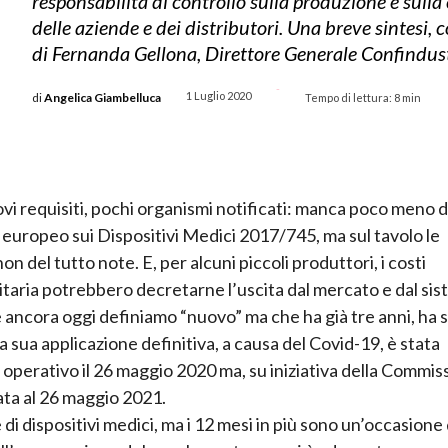
responsabilità di controllo sulla produzione e sull
delle aziende e dei distributori. Una breve sintesi, 
di Fernanda Gellona, Direttore Generale Confindust
-
1 Luglio 2020
di
Angelica Giambelluca
Tempo di lettura:
8
min
ovi requisiti, pochi organismi notificati: manca poco meno d
europeo sui Dispositivi Medici 2017/745, ma sul tavolo le
 del tutto note. E, per alcuni piccoli produttori, i costi
taria potrebbero decretarne l’uscita dal mercato e dal sis
e ancora oggi definiamo “nuovo” ma che ha già tre anni, ha 
a sua applicazione definitiva, a causa del Covid-19, è stata
operativo il 26 maggio 2020 ma, su iniziativa della Commis
ata al 26 maggio 2021.
 di dispositivi medici, ma i 12 mesi in più sono un’occasione