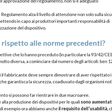
dall’approvazione del regolamento, non si è adeguato
l Regolamento alza il livello di attenzione non solo sulla sic
 mettendo in capo ai produttori importanti responsabilità di
zzazione del dispositivo.
 rispetto alle norme precedenti?
rettive che lo hanno preceduto (in particolare la 93/42/CEE)
lto diversa, a cominciare dal numero degli articoli: ben 1
il fabbricante deve sempre dimostrare di aver rispettato i
a che garantisca la sicurezza, coadiuvato dagli organismi noti
ento si possono far rientrare in due macroaree.
alla produzione dei dispositivi per le quali
sono aumentati
lo di esempio ora abbiamo anche
il requisito dell’usabilità,
c