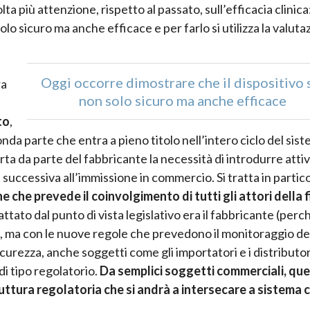
lta più attenzione, rispetto al passato, sull’efficacia clinica
olo sicuro ma anche efficace e per farlo si utilizza la valuta
Oggi occorre dimostrare che il dispositivo 
ra
non solo sicuro ma anche efficace
to
,
a parte che entra a pieno titolo nell’intero ciclo del sis
a da parte del fabbricante la necessità di introdurre attiv
 successiva all’immissione in commercio. Si tratta in partic
he prevede il coinvolgimento di tutti gli attori della fi
ato dal punto di vista legislativo era il fabbricante (perch
 ma con le nuove regole che prevedono il monitoraggio de
sicurezza, anche soggetti come gli importatori e i distributor
i tipo regolatorio.
Da semplici soggetti commerciali, que
ruttura regolatoria che si andrà a intersecare a sistema 