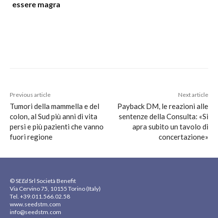
essere magra
Previous article
Next article
Tumori della mammella e del
Payback DM, le reazioni alle
colon, al Sud più anni di vita
sentenze della Consulta: «Si
persi e più pazienti che vanno
apra subito un tavolo di
fuori regione
concertazione»
© SE
Ed
Srl Società Benefit
Via Cervino 75, 10155 Torino (Italy)
Tel. +39.011.566.02.58
www.seedstm.com
info@seedstm.com