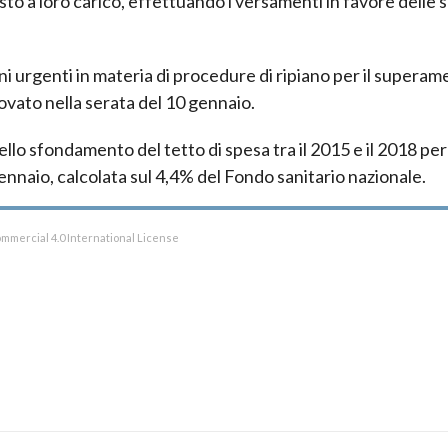
to a loro carico, effettuando i versamenti in favore delle 
ni urgenti in materia di procedure di ripiano per il supera
rovato nella serata del 10 gennaio.
llo sfondamento del tetto di spesa tra il 2015 e il 2018 pe
 gennaio, calcolata sul 4,4% del Fondo sanitario nazionale.
mmercial 4.0 International License