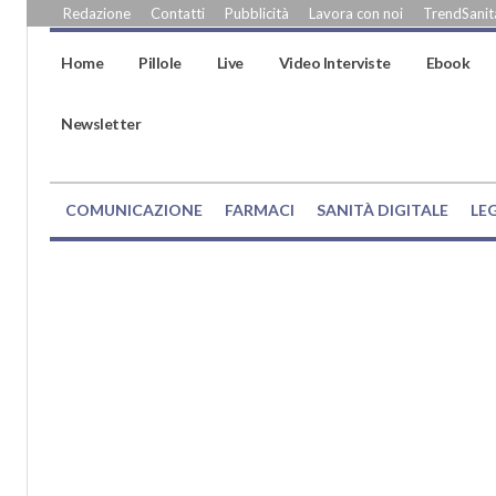
Redazione
Contatti
Pubblicità
Lavora con noi
TrendSanità
Home
Pillole
Live
Video Interviste
Ebook
Newsletter
COMUNICAZIONE
FARMACI
SANITÀ DIGITALE
LE