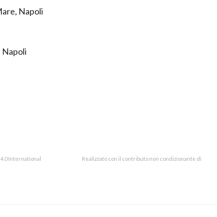
are, Napoli
 Napoli
.0 International
Realizzato con il contributo non condizionante di