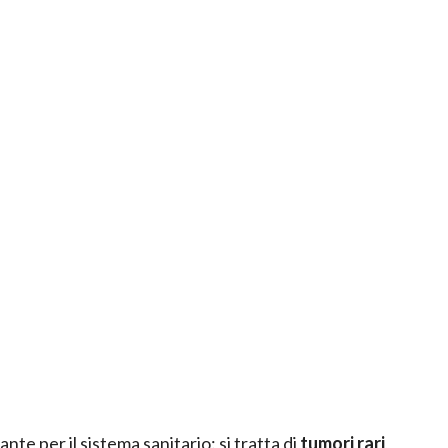
nte per il sistema sanitario: si tratta di
tumori rari
,