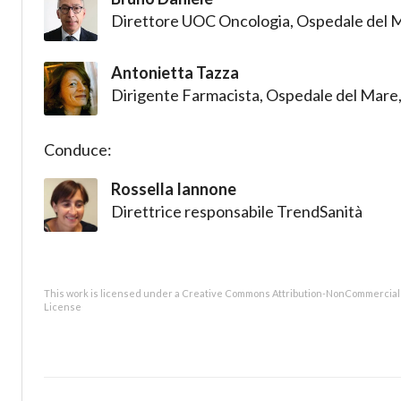
Direttore UOC Oncologia, Ospedale del M
Antonietta Tazza
Dirigente Farmacista, Ospedale del Mare,
Conduce:
Rossella Iannone
Direttrice responsabile TrendSanità
This work is licensed under a Creative Commons Attribution-NonCommercial 4
License