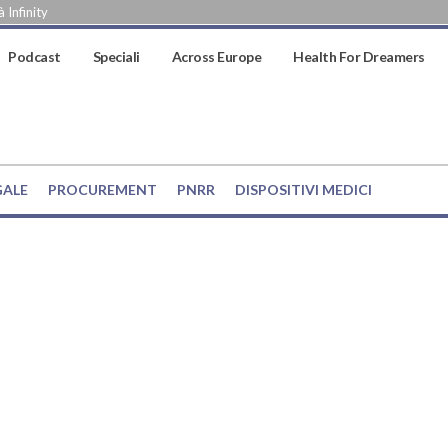
 Infinity
Podcast
Speciali
Across Europe
Health For Dreamers
GALE
PROCUREMENT
PNRR
DISPOSITIVI MEDICI