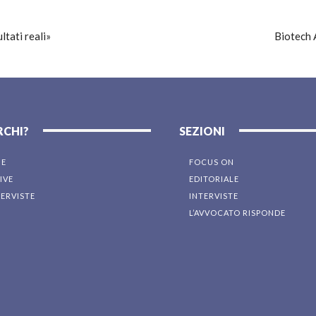
ltati reali»
Biotech A
RCHI?
SEZIONI
NE
FOCUS ON
IVE
EDITORIALE
TERVISTE
INTERVISTE
L’AVVOCATO RISPONDE
I