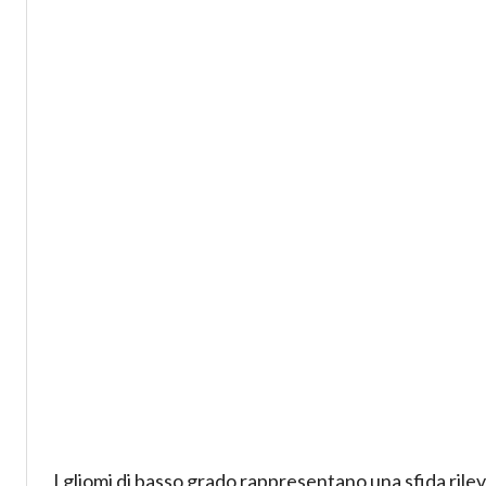
I gliomi di basso grado rappresentano una sfida rileva