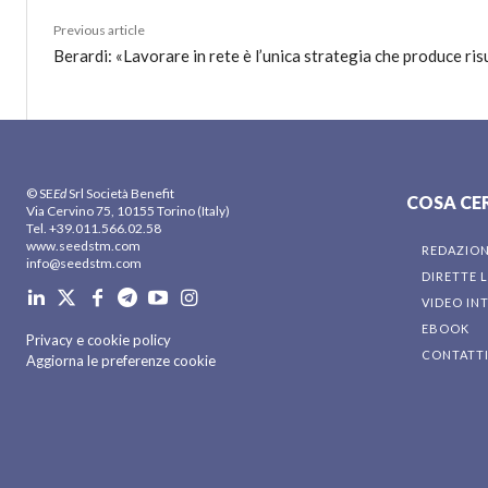
Previous article
Berardi: «Lavorare in rete è l’unica strategia che produce risu
© SE
Ed
Srl Società Benefit
COSA CE
Via Cervino 75, 10155 Torino (Italy)
Tel. +39.011.566.02.58
www.seedstm.com
REDAZIO
info@seedstm.com
DIRETTE L
VIDEO IN
EBOOK
Privacy e cookie policy
CONTATT
Aggiorna le preferenze cookie