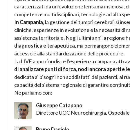
caratterizzati da un’evoluzione lenta ma insidiosa, c
competenze multidisciplinari, tecnologie ad alta spe
In Campania
, la gestione dei tumori cerebrali si in
cliniche, esperienze in evoluzione e la necessità di ra
assistenza territoriale. Negli ultimi anni la regione h
diagnostica e terapeutica
, ma permangono elementi l
accesso e alla standardizzazione delle procedure.
La LIVE approfondisce l’esperienza campana attrav
di analizzare punti di forza, nodi ancora aperti e 
dedicata ai bisogni non soddisfatti dei pazienti, al r
capacità del sistema regionale di garantire continuità
Ne parliamo con:
Giuseppe Catapano
Direttore UOC Neurochirurgia, Ospedale 
Bruno Daniele