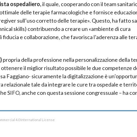
ista ospedaliero,
il quale, cooperando con il team sanitari
 ottimale delle terapie farmacologiche e fornisce educazio
regiver sull’uso corretto delle terapie». Questo, ha fatto s
hnical skills) contribuendo a creare un «ambiente di cura
iducia e collaborazione, che favorisca l’aderenza alle ter
s)
propria della professione nella personalizzazione della te
r ottenere il miglior risultato possibile le due competenze
ssa Faggiano- sicuramente la digitalizzazione è un’opportu
a relazionale tale da integrare le cure tra ospedale e territ
 che SIFO, anche con questa sessione congressuale – ha co
mmercial 4.0 International License