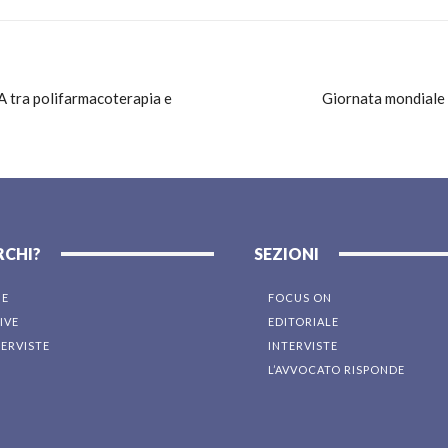
FA tra polifarmacoterapia e
Giornata mondiale d
RCHI?
SEZIONI
NE
FOCUS ON
IVE
EDITORIALE
TERVISTE
INTERVISTE
L’AVVOCATO RISPONDE
I