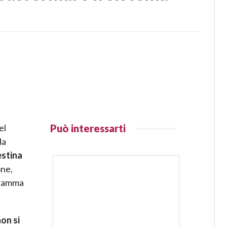
el
Può interessarti
da
estina
one,
ogramma
on si