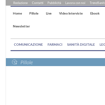
Redazione
Contatti
Pubblicità
Lavora con noi
TrendSanità
Home
Pillole
Live
Video Interviste
Ebook
Newsletter
COMUNICAZIONE
FARMACI
SANITÀ DIGITALE
LE
Pillole