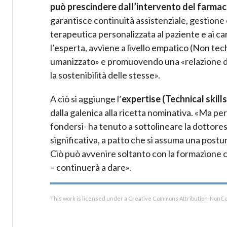
può prescindere dall’intervento del farmac
garantisce continuità assistenziale, gestione
terapeutica personalizzata al paziente e ai ca
l’esperta, avviene a livello empatico (Non tec
umanizzato» e promuovendo una «relazione di f
la sostenibilità delle stesse».
A ciò si aggiunge l’
expertise (Technical skill
dalla galenica alla ricetta nominativa. «Ma pe
fondersi- ha tenuto a sottolineare la dottore
significativa, a patto che si assuma una postur
Ciò può avvenire soltanto con la formazione
– continuerà a dare».
This work is licensed under a Creative Commons Attribution-NonCo