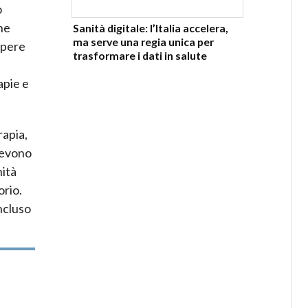
o
ne
Sanità digitale: l’Italia accelera,
ma serve una regia unica per
apere
trasformare i dati in salute
apie e
rapia,
 devono
nità
orio.
ncluso