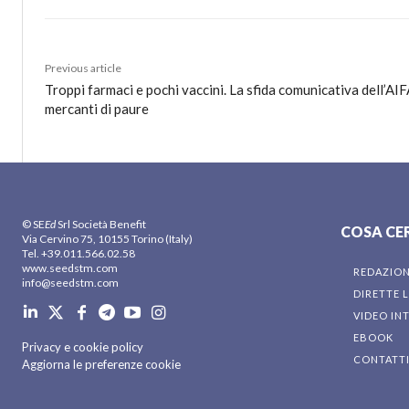
Previous article
Troppi farmaci e pochi vaccini. La sfida comunicativa dell’AI
mercanti di paure
© SE
Ed
Srl Società Benefit
COSA CE
Via Cervino 75, 10155 Torino (Italy)
Tel. +39.011.566.02.58
www.seedstm.com
REDAZIO
info@seedstm.com
DIRETTE L
VIDEO IN
EBOOK
Privacy e cookie policy
CONTATT
Aggiorna le preferenze cookie