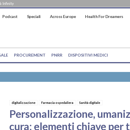
 Infinity
Podcast
Speciali
Across Europe
Health For Dreamers
GALE
PROCUREMENT
PNRR
DISPOSITIVI MEDICI
digitalizzazione
Farmacia ospedaliera
Sanità digitale
Personalizzazione, umaniz
cura: elementi chiave per 