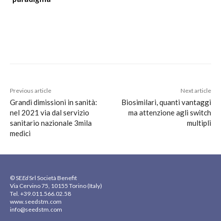
Previous article
Next article
Grandi dimissioni in sanità:
Biosimilari, quanti vantaggi
nel 2021 via dal servizio
ma attenzione agli switch
sanitario nazionale 3mila
multipli
medici
© SE
Ed
Srl Società Benefit
Via Cervino 75, 10155 Torino (Italy)
Tel. +39.011.566.02.58
www.seedstm.com
info@seedstm.com