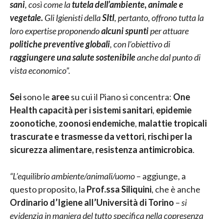
sani
, così come la
tutela dell’ambiente, animale e
vegetale.
Gli Igienisti della
SItI
, pertanto, offrono tutta la
loro expertise proponendo
alcuni spunti
per attuare
politiche preventive globali
, con l’obiettivo di
raggiungere una salute sostenibile
anche dal punto di
vista economico”.
Sei
sono le
aree
su cui il Piano si concentra:
One
Health capacità per i sistemi sanitari
,
epidemie
zoonotiche
,
zoonosi endemiche
,
malattie tropicali
trascurate e trasmesse da vettori
,
rischi per la
sicurezza alimentare, resistenza antimicrobica
.
“L’equilibrio ambiente/animali/uomo
– aggiunge, a
questo proposito, la
Prof.ssa Siliquini
, che è anche
Ordinario d’Igiene all’Università di Torino
–
si
evidenzia in maniera del tutto specifica nella copresenza