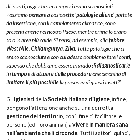
di insetti, oggi, che un tempo ci erano sconosciuti.
Possiamo pensare a cosiddette ‘
patologie aliene’
portate
da insetti che, con il cambiamento climatico, sono
presenti anche nel nostro Paese, mentre prima lo erano
solo in aree più calde. Si pensi, ad esempio, alla
febbre
West Nile
,
Chikungunya
,
Zika
. Tutte patologie che ci
erano sconosciute e con cui adesso dobbiamo fare i conti,
sapendo che dobbiamo essere in grado di
diagnosticarle
in tempo
e di
attuare delle procedure
che cerchino di
limitare il più possibile
la presenza di questi insetti”.
Gli
Igienisti
della
Società Italiana d’Igiene
, infine,
pongono l’attenzione anche su una
corretta
gestione del territorio
, con il fine di facilitare le
persone (ed i loro animali) a
vivere in maniera sana
nell’ambiente che li circonda
. Tutti i settori, quindi,