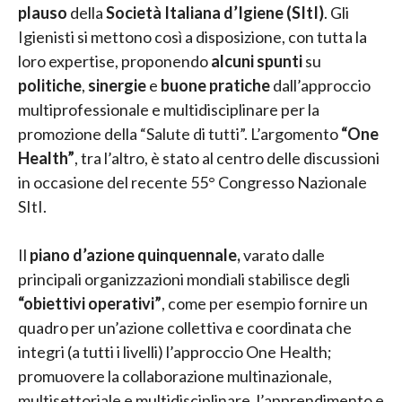
plauso
della
Società Italiana d’Igiene (SItI)
. Gli
Igienisti si mettono così a disposizione, con tutta la
loro expertise, proponendo
alcuni spunti
su
politiche
,
sinergie
e
buone pratiche
dall’approccio
multiprofessionale e multidisciplinare per la
promozione della “Salute di tutti”. L’argomento
“One
Health”
, tra l’altro, è stato al centro delle discussioni
in occasione del recente 55° Congresso Nazionale
SItI.
Il
piano d’azione quinquennale,
varato dalle
principali organizzazioni mondiali stabilisce degli
“obiettivi operativi”
, come per esempio fornire un
quadro per un’azione collettiva e coordinata che
integri (a tutti i livelli) l’approccio One Health;
promuovere la collaborazione multinazionale,
multisettoriale e multidisciplinare, l’apprendimento e