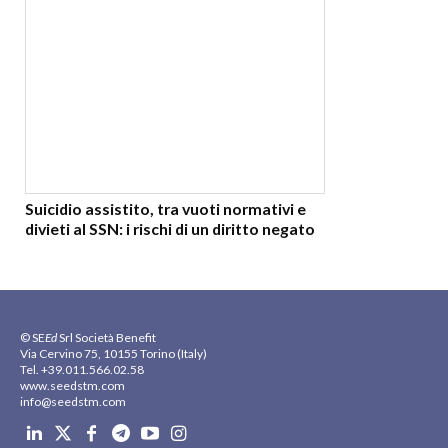
Suicidio assistito, tra vuoti normativi e
divieti al SSN: i rischi di un diritto negato
© SE
Ed
Srl Società Benefit
Via Cervino 75, 10155 Torino (Italy)
Tel. +39.011.566.02.58
www.seedstm.com
info@seedstm.com