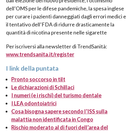
dall’elezione del nuovo presidente, l’ottimismo
dell’OMS per le difese pandemiche, la spesa inglese
per curare i pazienti danneggiati dagli errori medici e
il tentativo dell’FDA di ridurre drasticamente la
quantità di nicotina presente nelle sigarette
Per iscriversi alla newsletter di TrendSanità:
www.trendsanita.it/register
I link della puntata
Pronto soccorso in tilt
Le dichiarazioni di Schillaci
I numeri (e i rischi) del turismo dentale
I LEA odontoiatrici
Cosa bisogna sapere secondo l’ISS sulla
malattia non identificata in Congo
Rischio moderato al di fuori dell’area del