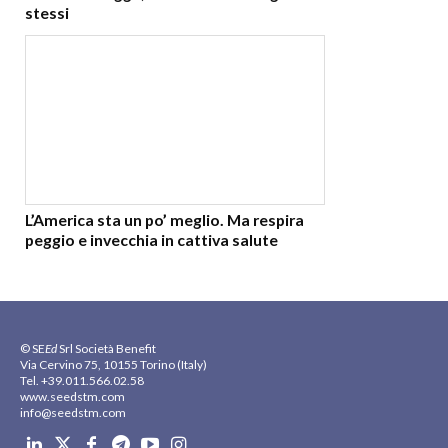
stessi
L’America sta un po’ meglio. Ma respira
peggio e invecchia in cattiva salute
© SE
Ed
Srl Società Benefit
Via Cervino 75, 10155 Torino (Italy)
Tel. +39.011.566.02.58
www.seedstm.com
info@seedstm.com