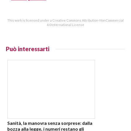
This work is licensed under a Creative Commons Attribution-NonCommercial
4.0 International License
Può interessarti
Sanità, la manovra senza sorprese: dalla
bozza alla legge, i numeri restano gli