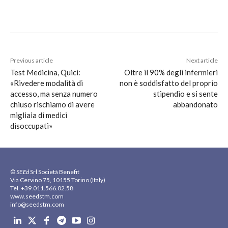
Previous article
Next article
Test Medicina, Quici:
Oltre il 90% degli infermieri
«Rivedere modalità di
non è soddisfatto del proprio
accesso, ma senza numero
stipendio e si sente
chiuso rischiamo di avere
abbandonato
migliaia di medici
disoccupati»
© SE
Ed
Srl Società Benefit
Via Cervino 75, 10155 Torino (Italy)
Tel. +39.011.566.02.58
www.seedstm.com
info@seedstm.com