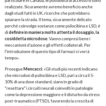
particolare in Canada, le possibilità di accesso si sono
realizzate. Sicuramente avremo beneficio anche
dagli studi fatti in UK, ricerche che potrebbero
spianare la strada. Il tema, sicuramente delicato
perché coinvolge sostanze come psilocibina e LSD, è
di
definire in maniera molto attenta il dosaggio, la
cosiddetta microdose
. Vanno compresi bene i
meccanismi d’azione e gli effetti collaterali. Per
l’introduzione di questo tipo di farmaci ci vorrà
tempo».
Prosegue
Mencacci
: «Gli studi più recenti indicano
che microdosi di psilocibina e LSD, pari a circa il 5-
10% di una dose standard, siano in grado di
“resettare” i circuiti neurali coinvolti in patologie
come la depressione maggiore e il disturbo da stress
post-traumatico (PTSD), favorendo la crescita di