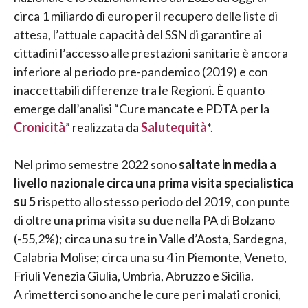
circa 1 miliardo di euro per il recupero delle liste di
attesa, l’attuale capacità del SSN di garantire ai
cittadini l’accesso alle prestazioni sanitarie è ancora
inferiore al periodo pre-pandemico (2019) e con
inaccettabili differenze tra le Regioni. È quanto
emerge dall’analisi “Cure mancate e PDTA per la
Cronicità
” realizzata da
Salutequità
*.
Nel primo semestre 2022 sono
saltate in media a
livello nazionale circa una prima visita specialistica
su 5
rispetto allo stesso periodo del 2019, con punte
di oltre una prima visita su due nella PA di Bolzano
(-55,2%); circa una su tre in Valle d’Aosta, Sardegna,
Calabria Molise; circa una su 4 in Piemonte, Veneto,
Friuli Venezia Giulia, Umbria, Abruzzo e Sicilia.
A rimetterci sono anche le cure per i malati cronici,