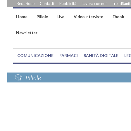
Redazione
Contatti
Pubblicità
Lavora con noi
TrendSanità
Home
Pillole
Live
Video Interviste
Ebook
Newsletter
COMUNICAZIONE
FARMACI
SANITÀ DIGITALE
LE
Pillole