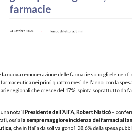
farmacie
24 Ottobre 2024
Tempo di lettura:
3
min
-
 e la nuova remunerazione delle farmacie sono gli elementi 
 farmaceutica nei primi quattro mesi dell’anno, con la spes
itarie regionali che cresce del 17%, spinta soprattutto da f
una nota il
Presidente dell’AIFA, Robert Nisticò
– confe
ati, ossia
la sempre maggiore incidenza dei farmaci alt
utica
, che in Italia da soli valgono il 38,6% della spesa pubbl