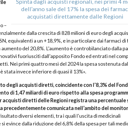
Spinta dagli acquisti regionali, nei primi 4 m
ile
dell’anno sale del 17% la spesa dei farmac
acquistati direttamente dalle Regioni
o –
zialmente dalla crescita di 828 milioni di euro degli acquis
SSN, equivalenti a un +18,9%, e in particolare dai farmaci di 
n aumento del 20,8%. L’aumento è controbilanciato dalla pa
nnovativi fuoriusciti dall’apposito Fondo ed entrati nel com
retti. Nei primi quattro mesi del 2024 la spesa sostenuta dal
 è stata invece inferiore di quasi il 13%».
 degli acquisti diretti, coincidente con l’8,3% del Fon
to di 1,47 miliardi di euro rispetto alla spesa program
r acquisti diretti delle Regioni registra una percentuale 
ella precedentemente comunicata nell’ambito del monito
sultato diversi elementi, tra i quali l’uscita di medicinali
i evince dalla riduzione del 6,8% della spesa per tali medic