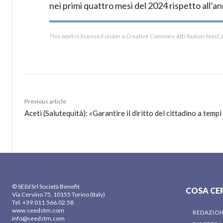
nei primi quattro mesi del 2024 rispetto all’
This work is licensed under a Creative Commons Attribution-NonCo
Previous article
Aceti (Salutequità): «Garantire il diritto del cittadino a tempi
© SE
Ed
Srl Società Benefit
COSA CE
Via Cervino 75, 10155 Torino (Italy)
Tel. +39.011.566.02.58
www.seedstm.com
REDAZIO
info@seedstm.com