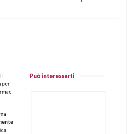
di
Può interessarti
a per
armaci
rma
amente
ica