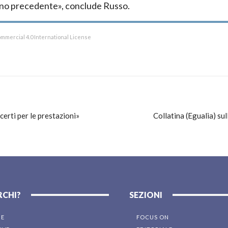
anno precedente», conclude Russo.
mmercial 4.0 International License
 certi per le prestazioni»
Collatina (Egualia) sul
RCHI?
SEZIONI
NE
FOCUS ON