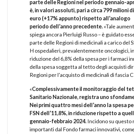
parte delle Regioni nel periodo gennaio-apr
è, in valori assoluti, pari a circa 799 milioni di
euro (+17% appunto) rispetto all’analogo
periodo dell’anno precedente.
«Tale aument
spiega ancora Pierluigi Russo – è guidato essen
parte delle Regioni di medicinali a carico del 
H ospedalieri, prevalentemente oncologici, i
riduzione del 6,8% della spesa per i farmaci i
della spesa soggetta al tetto degli acquisti di
Regioni per l’acquisto di medicinali di fascia C
«
Complessivamente il monitoraggio del tetto
Sanitario Nazionale, registra uno sfondamen
Nei primi quattro mesi dell’anno la spesa pe
FSN dell’11,8%, in riduzione rispetto a qu
gennaio-febbraio 2024.
Incidono su questo ri
importanti dal Fondo farmaci innovativi, come s