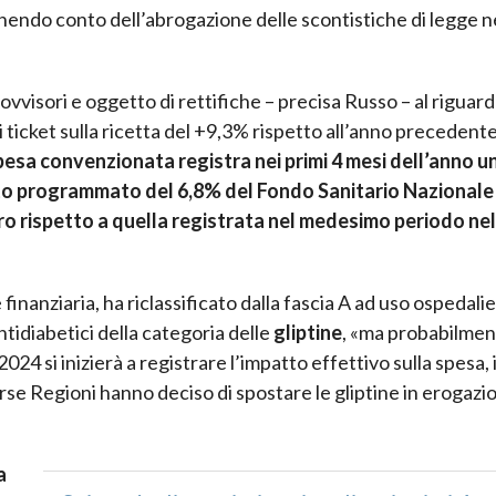
ndo conto dell’abrogazione delle scontistiche di legge n
vvisori e oggetto di rettifiche – precisa Russo – al riguard
ticket sulla ricetta del +9,3% rispetto all’anno precedente
pesa convenzionata registra nei primi 4 mesi dell’anno u
etto programmato del 6,8% del Fondo Sanitario Nazionale
uro rispetto a quella registrata nel medesimo periodo nel
finanziaria, ha riclassificato dalla fascia A ad uso ospedali
ntidiabetici della categoria delle
gliptine
, «ma probabilme
024 si inizierà a registrare l’impatto effettivo sulla spesa, 
erse Regioni hanno deciso di spostare le gliptine in erogazi
a