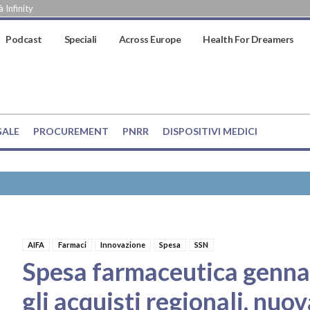
 Infinity
Podcast
Speciali
Across Europe
Health For Dreamers
GALE
PROCUREMENT
PNRR
DISPOSITIVI MEDICI
AIFA
Farmaci
Innovazione
Spesa
SSN
Spesa farmaceutica genna
gli acquisti regionali, nu