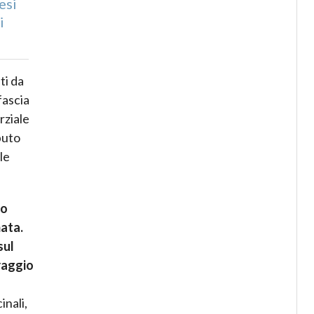
esi
i
ti da
fascia
rziale
puto
le
do
mata.
sul
raggio
inali,