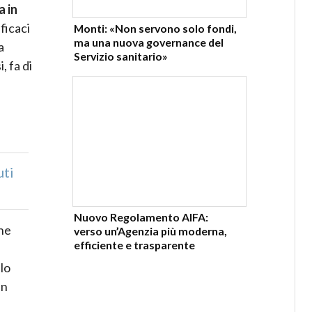
 in
fficaci
Monti: «Non servono solo fondi,
ma una nuova governance del
a
Servizio sanitario»
, fa di
uti
Nuovo Regolamento AIFA:
one
verso un’Agenzia più moderna,
efficiente e trasparente
lo
in