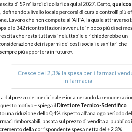
scita di 59 miliardi di dollari da qui al 2027. Certo,
qualcosa
a
, definendo a livello locale percorsi di cura e controlli più e
ne. Lavoro che non compete all’AIFA, la quale attraverso l
pa e le 342 ricontrattazioni avvenute in poco più di sei mesi
rescita che resta tuttavia ineluttabile e richiederebbe un
considerazione dei risparmi dei costi sociali e sanitari che
sempre più apporterà in futuro».
Cresce del 2,3% la spesa per i farmaci vend
in farmacia
sta dal prezzo del medicinale e incamerando la remunerazi
questo motivo – spiega il
Direttore Tecnico-Scientifico
o una riduzione dello 0,4% rispetto all’analogo periodo del
aci rimborsabili, basata sul prezzo di vendita al pubblico 
incremento della corrispondente spesa netta del +2,3%