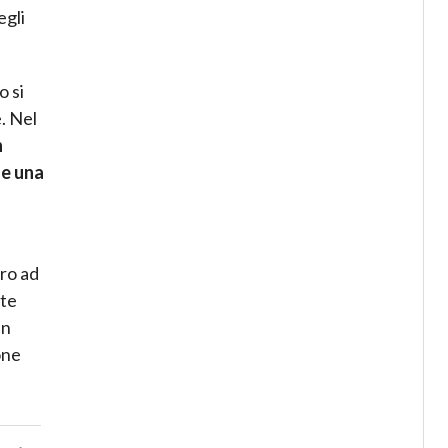
egli
o si
. Nel
n
 e una
ero ad
nte
in
one