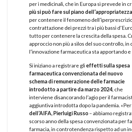
per i medicinali, che in Europa si prevede in cre
più si può fare sul piano dell’appropriatezz
per contenere il fenomeno dell’iperprescrizio
contrattazione dei prezzi tra i più bassi d’Euro
tutto per contenere la crescita della spesa. C
approccio non più a silos del suo controllo, in 
l’innovazione farmaceutica sta apportando e 
Si iniziano a registrare gli
effetti sulla spesa
farmaceutica convenzionata del nuovo
schema di remunerazione delle farmacie
introdotto a partire da marzo 2024
, che
interviene disancorando l’agio per il farmaci
aggiuntiva introdotta dopo la pandemia. «Per 
dell’AIFA, Pierluigi Russo
– abbiamo registrat
scorso anno della spesa convenzionata per farm
farmacia, in controtendenza rispetto ad un 