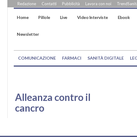
Redazione
Contatti
Pubblicità
Lavora con noi
TrendSanità
Home
Pillole
Live
Video Interviste
Ebook
Newsletter
COMUNICAZIONE
FARMACI
SANITÀ DIGITALE
LE
Alleanza contro il
cancro