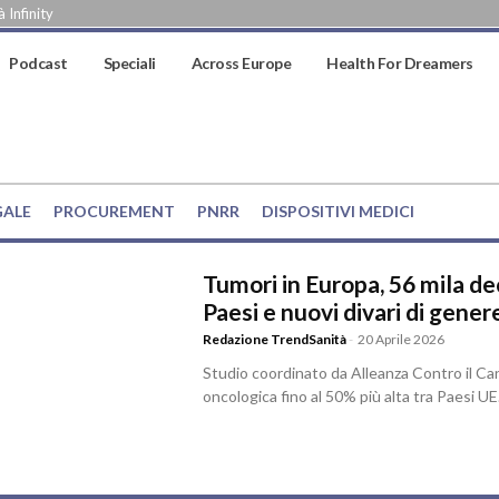
 Infinity
Podcast
Speciali
Across Europe
Health For Dreamers
GALE
PROCUREMENT
PNRR
DISPOSITIVI MEDICI
Tumori in Europa, 56 mila dec
Paesi e nuovi divari di gener
Redazione TrendSanità
-
20 Aprile 2026
Studio coordinato da Alleanza Contro il Ca
oncologica fino al 50% più alta tra Paesi UE