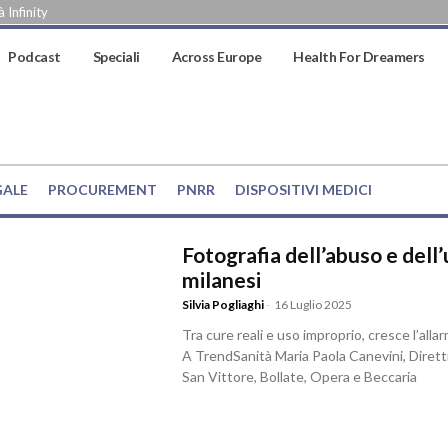
 Infinity
Podcast
Speciali
Across Europe
Health For Dreamers
GALE
PROCUREMENT
PNRR
DISPOSITIVI MEDICI
Fotografia dell’abuso e dell’
milanesi
Silvia Pogliaghi
-
16 Luglio 2025
Tra cure reali e uso improprio, cresce l’alla
A TrendSanità Maria Paola Canevini, Direttr
San Vittore, Bollate, Opera e Beccaria