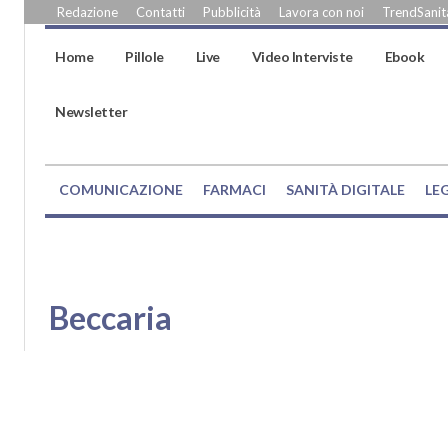
Redazione
Contatti
Pubblicità
Lavora con noi
TrendSanità
Home
Pillole
Live
Video Interviste
Ebook
Newsletter
COMUNICAZIONE
FARMACI
SANITÀ DIGITALE
LE
Beccaria