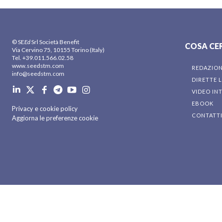
© SE
Ed
Srl Società Benefit
COSA CE
Via Cervino 75, 10155 Torino (Italy)
Tel. +39.011.566.02.58
www.seedstm.com
REDAZIO
info@seedstm.com
DIRETTE L
VIDEO IN
EBOOK
Privacy e cookie policy
CONTATT
Aggiorna le preferenze cookie