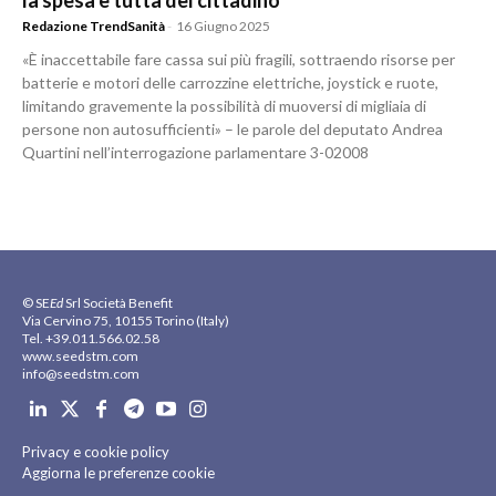
la spesa è tutta del cittadino
Redazione TrendSanità
-
16 Giugno 2025
«È inaccettabile fare cassa sui più fragili, sottraendo risorse per
batterie e motori delle carrozzine elettriche, joystick e ruote,
limitando gravemente la possibilità di muoversi di migliaia di
persone non autosufficienti» – le parole del deputato Andrea
Quartini nell’interrogazione parlamentare 3-02008
© SE
Ed
Srl Società Benefit
Via Cervino 75, 10155 Torino (Italy)
Tel. +39.011.566.02.58
www.seedstm.com
info@seedstm.com
Privacy e cookie policy
Aggiorna le preferenze cookie