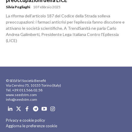
preoccupazioni della LICE
Silvia Pogliaghi
-
10 Febbraio 2025
La riforma dell'articolo 187 del Codice della Strada solleva
preoccupazioni: i farmaci anticrisi per l'epilessia fanno discutere e
attivano le società scientifiche. A TrendSanità ne parla Carlo
Andrea Galimberti, Presidente Lega Italiana Contro l'Epilessia
(LICE)
© SE
Ed
Srl Società Benefit
Via Cervino 75, 10155 Torino (Italy)
Tel. +39.011.566.02.58
www.seedstm.com
info@seedstm.com
Privacy e cookie policy
Aggiorna le preferenze cookie