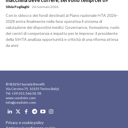
macchina deve correre, servono tempi certi»
Silvia Pogliaghi
-
26 Gennaio 2026
Con lo sblocco dei fondi destinati al Piano nazionale HTA 2026–
2028 entra finalmente nella fase operativa il sistema di
valutazione dei dispositivi medici. Governance, formazione, ruolo
dei centri di competenza e impatto per le imprese: il presidente
della SIHTA analizza opportunità e criticità di una riforma attesa
da anni
© SE
Ed
Srl Società Benefit
Via Cervino 75, 10155 Torino (Italy)
Tel. +39.011.566.02.58
www.seedstm.com
info@seedstm.com
Privacy e cookie policy