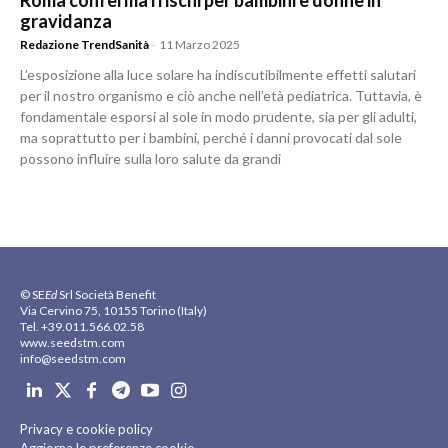
Roma conferma i rischi per bambini e donne in
gravidanza
Redazione TrendSanità
-
11 Marzo 2025
L’esposizione alla luce solare ha indiscutibilmente effetti salutari
per il nostro organismo e ciò anche nell’età pediatrica. Tuttavia, è
fondamentale esporsi al sole in modo prudente, sia per gli adulti,
ma soprattutto per i bambini, perché i danni provocati dal sole
possono influire sulla loro salute da grandi
© SE
Ed
Srl Società Benefit
Via Cervino 75, 10155 Torino (Italy)
Tel. +39.011.566.02.58
www.seedstm.com
info@seedstm.com
Privacy e cookie policy