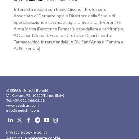
Intervista doppia con Paolo Gisondi (Professore
Associato di Dermatologia e Direttore della Scuola di
Specializzazione in Dermatologia, Università di Verona) e
Anna Marra (Direttrice Farmacia ospedaliera e territoriale,
AOU Sant’Anna di Ferrara; Direttrice Dipartimento
Farmaceutico Interaziendale, AOU Sant’Anna di Ferrara e
AUSL Ferrara)
© SE
Ed
Srl Società Benefit
Via Cervino 75, 10155 Torino (Italy)
Tel. +39.011.566.02.58
www.seedstm.com
info@seedstm.com
Privacy e cookie policy
Aggiorna le preferenze cookie