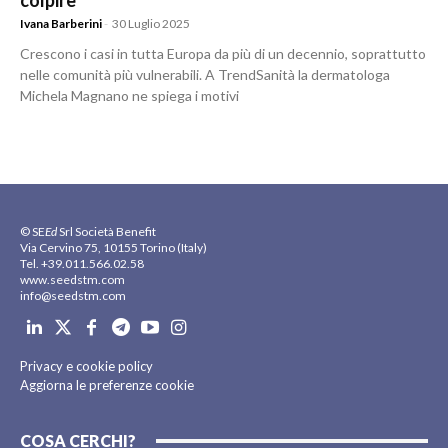
colpire
Ivana Barberini
-
30 Luglio 2025
Crescono i casi in tutta Europa da più di un decennio, soprattutto
nelle comunità più vulnerabili. A TrendSanità la dermatologa
Michela Magnano ne spiega i motivi
© SE
Ed
Srl Società Benefit
Via Cervino 75, 10155 Torino (Italy)
Tel. +39.011.566.02.58
www.seedstm.com
info@seedstm.com
Privacy e cookie policy
Aggiorna le preferenze cookie
COSA CERCHI?