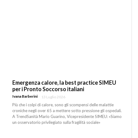
Emergenza calore, la best practice SIMEU
per i Pronto Soccorso italiani
Ivana Barberini
-
13 Luglio 2026
Più che i colpi di calore, sono gli scompensi delle malattie
croniche negli over 65 a mettere sotto pressione gli ospedali.
A TrendSanità Mario Guarino, Vicepresidente SIMEU: «Siamo
un osservatorio privilegiato sulla fragilità sociale»