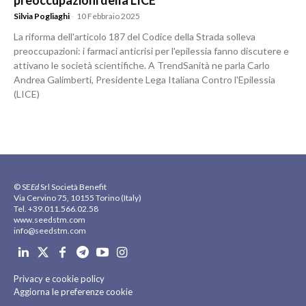
preoccupazioni della LICE
Silvia Pogliaghi
-
10 Febbraio 2025
La riforma dell'articolo 187 del Codice della Strada solleva
preoccupazioni: i farmaci anticrisi per l'epilessia fanno discutere e
attivano le società scientifiche. A TrendSanità ne parla Carlo
Andrea Galimberti, Presidente Lega Italiana Contro l'Epilessia
(LICE)
© SE
Ed
Srl Società Benefit
Via Cervino 75, 10155 Torino (Italy)
Tel. +39.011.566.02.58
www.seedstm.com
info@seedstm.com
Privacy e cookie policy
Aggiorna le preferenze cookie