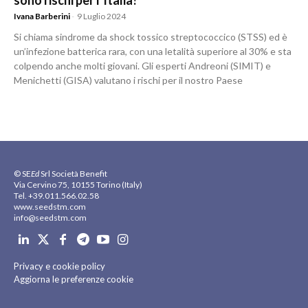
sono rischi per l’Italia?
Ivana Barberini
-
9 Luglio 2024
Si chiama sindrome da shock tossico streptococcico (STSS) ed è
un’infezione batterica rara, con una letalità superiore al 30% e sta
colpendo anche molti giovani. Gli esperti Andreoni (SIMIT) e
Menichetti (GISA) valutano i rischi per il nostro Paese
© SE
Ed
Srl Società Benefit
Via Cervino 75, 10155 Torino (Italy)
Tel. +39.011.566.02.58
www.seedstm.com
info@seedstm.com
Privacy e cookie policy
Aggiorna le preferenze cookie