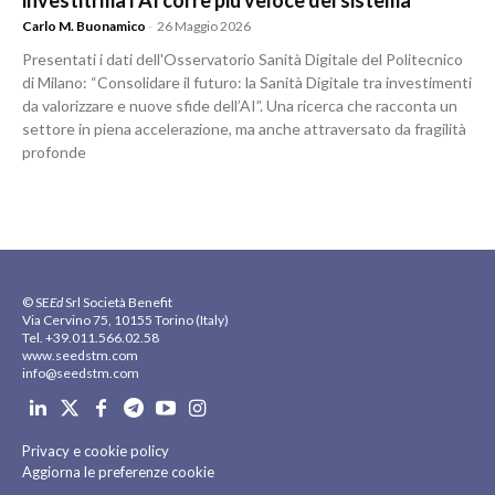
investiti ma l’AI corre più veloce del sistema
Carlo M. Buonamico
-
26 Maggio 2026
Presentati i dati dell'Osservatorio Sanità Digitale del Politecnico
di Milano: “Consolidare il futuro: la Sanità Digitale tra investimenti
da valorizzare e nuove sfide dell’AI”. Una ricerca che racconta un
settore in piena accelerazione, ma anche attraversato da fragilità
profonde
© SE
Ed
Srl Società Benefit
Via Cervino 75, 10155 Torino (Italy)
Tel. +39.011.566.02.58
www.seedstm.com
info@seedstm.com
Privacy e cookie policy
Aggiorna le preferenze cookie