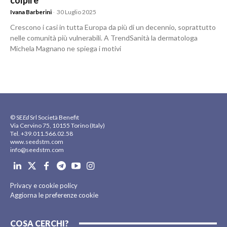
colpire
Ivana Barberini
-
30 Luglio 2025
Crescono i casi in tutta Europa da più di un decennio, soprattutto
nelle comunità più vulnerabili. A TrendSanità la dermatologa
Michela Magnano ne spiega i motivi
© SE
Ed
Srl Società Benefit
Via Cervino 75, 10155 Torino (Italy)
Tel. +39.011.566.02.58
www.seedstm.com
info@seedstm.com
Privacy e cookie policy
Aggiorna le preferenze cookie
COSA CERCHI?