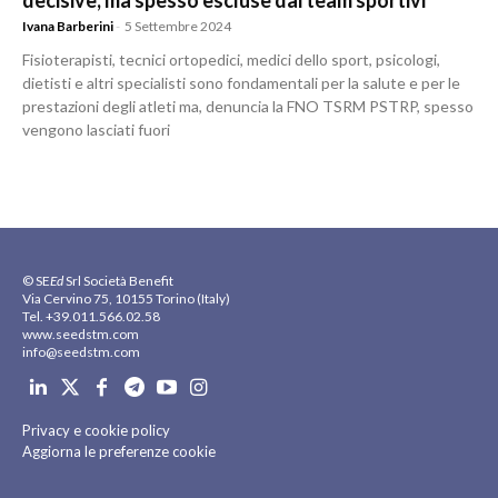
decisive, ma spesso escluse dai team sportivi
Ivana Barberini
-
5 Settembre 2024
Fisioterapisti, tecnici ortopedici, medici dello sport, psicologi,
dietisti e altri specialisti sono fondamentali per la salute e per le
prestazioni degli atleti ma, denuncia la FNO TSRM PSTRP, spesso
vengono lasciati fuori
© SE
Ed
Srl Società Benefit
Via Cervino 75, 10155 Torino (Italy)
Tel. +39.011.566.02.58
www.seedstm.com
info@seedstm.com
Privacy e cookie policy
Aggiorna le preferenze cookie