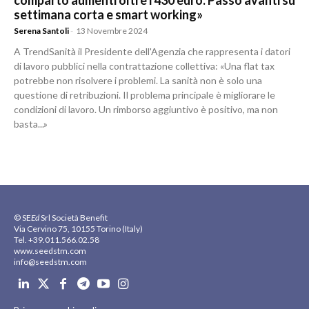
comparto aumenti oltre i 430 euro. Passo avanti su
settimana corta e smart working»
Serena Santoli
-
13 Novembre 2024
A TrendSanità il Presidente dell'Agenzia che rappresenta i datori
di lavoro pubblici nella contrattazione collettiva: «Una flat tax
potrebbe non risolvere i problemi. La sanità non è solo una
questione di retribuzioni. Il problema principale è migliorare le
condizioni di lavoro. Un rimborso aggiuntivo è positivo, ma non
basta...»
© SE
Ed
Srl Società Benefit
Via Cervino 75, 10155 Torino (Italy)
Tel. +39.011.566.02.58
www.seedstm.com
info@seedstm.com