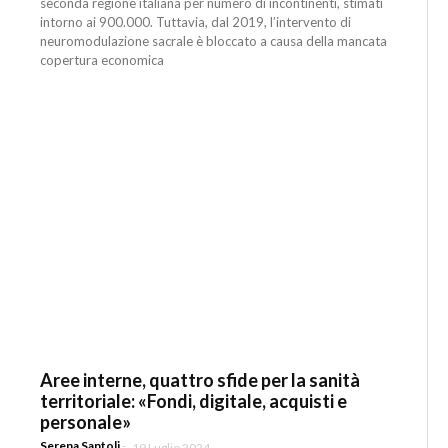
seconda regione italiana per numero di incontinenti, stimati
intorno ai 900.000. Tuttavia, dal 2019, l’intervento di
neuromodulazione sacrale è bloccato a causa della mancata
copertura economica
Aree interne, quattro sfide per la sanità
territoriale: «Fondi, digitale, acquisti e
personale»
Serena Santoli
-
19 Luglio 2024