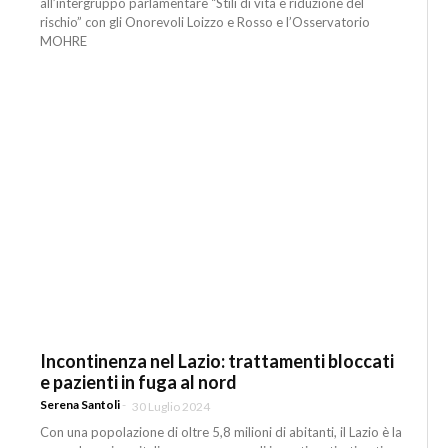
all’intergruppo parlamentare “Stili di vita e riduzione del
rischio” con gli Onorevoli Loizzo e Rosso e l’Osservatorio
MOHRE
Incontinenza nel Lazio: trattamenti bloccati
e pazienti in fuga al nord
Serena Santoli
-
30 Luglio 2024
Con una popolazione di oltre 5,8 milioni di abitanti, il Lazio è la